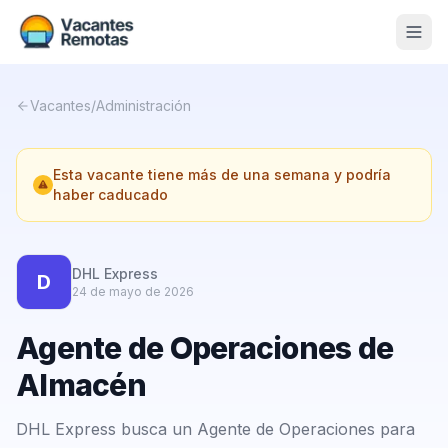
Vacantes
Vacantes
/
Administración
Blog
Esta vacante tiene más de una semana y podría
Nosotros
haber caducado
Contacto
Calculadora Freelance
Gratis
DHL Express
D
24 de mayo de 2026
📨 Suscribirme gratis al newsletter
Agente de Operaciones de
Almacén
DHL Express busca un Agente de Operaciones para