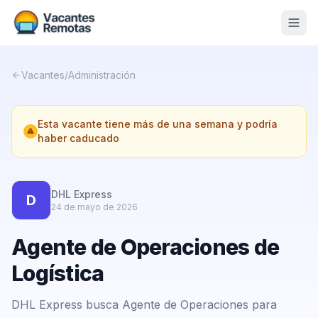
Vacantes
Vacantes
/
Administración
Blog
Esta vacante tiene más de una semana y podría
Nosotros
haber caducado
Contacto
Calculadora Freelance
Gratis
DHL Express
D
24 de mayo de 2026
📨 Suscribirme gratis al newsletter
Agente de Operaciones de
Logística
DHL Express busca Agente de Operaciones para