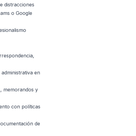
e distracciones
eams o Google
fesionalismo
orrespondencia,
 administrativa en
os, memorandos y
ento con políticas
 documentación de