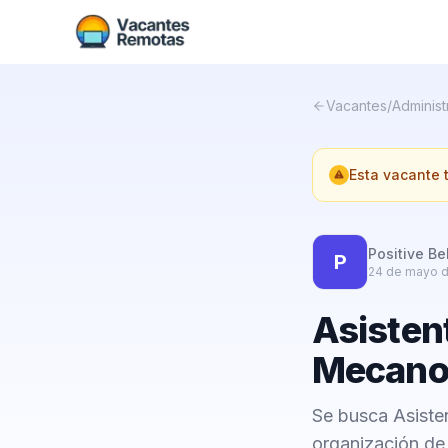
Vacantes
/
Administ
Esta vacante
Positive Be
P
24 de mayo 
Asisten
Mecano
Se busca Asiste
organización de 