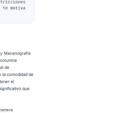
stricciones
y te motiva
n y Mecanografía
a columna
al de
e la comodidad de
tener el
ignificativo que
 manera