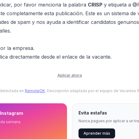
licar, por favor menciona la palabra
CRISP
y etiqueta a @
ste completamente esta publicación. Este es un sistema de v
itudes de spam y nos ayuda a identificar candidatos genuino
alles.
or la empresa.
ica directamente desde el enlace de la vacante.
Aplicar ahora
 detectada en
RemoteOK
. Descripción adaptada por el equipo de Vacantes
Evita estafas
 Instagram
Nunca pagues por aplicar a un tr
ada semana
Aprender más