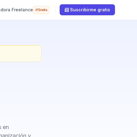
adora Freelance
📨 Suscribirme gratis
Gratis
s en
rganización y