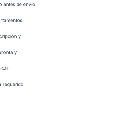
o antes de envío
artamentos
cripción y
pronta y
icar
a requerido