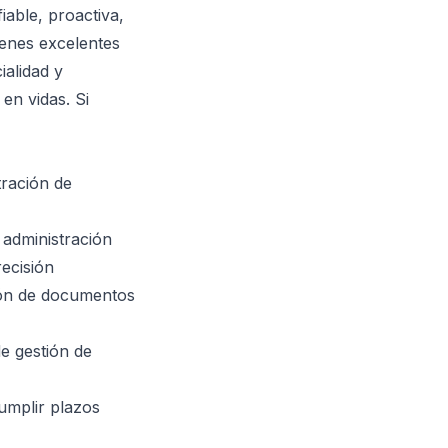
able, proactiva,
ienes excelentes
ialidad y
en vidas. Si
tración de
 administración
ecisión
ción de documentos
e gestión de
cumplir plazos