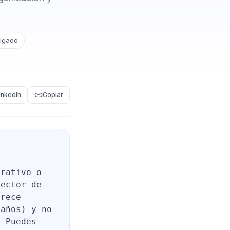
ulgado
inkedIn
Copiar
trativo o
sector de
frece
 años) y no
. Puedes