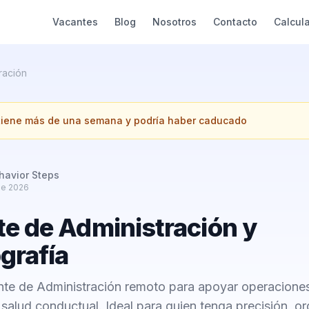
Vacantes
Blog
Nosotros
Contacto
Calcul
ración
 tiene más de una semana y podría haber caducado
havior Steps
de 2026
te de Administración y
grafía
nte de Administración remoto para apoyar operacione
salud conductual. Ideal para quien tenga precisión, o