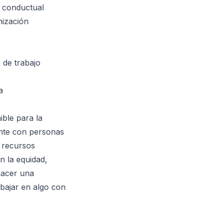
d conductual
nización
 de trabajo
a
ible para la
ente con personas
o recursos
 la equidad,
hacer una
rabajar en algo con