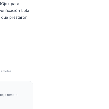
ROjox para
erificación beta
s que prestaron
 Remotas.
abajo remoto