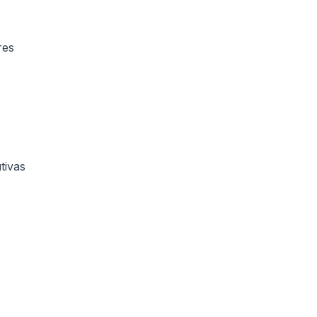
res
tivas