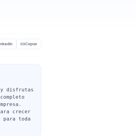
inkedIn
Copiar
 y disfrutas
 completo
empresa.
para crecer
e para toda