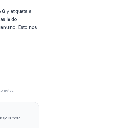
NG
y etiqueta a
as leído
genuino. Esto nos
 Remotas.
abajo remoto