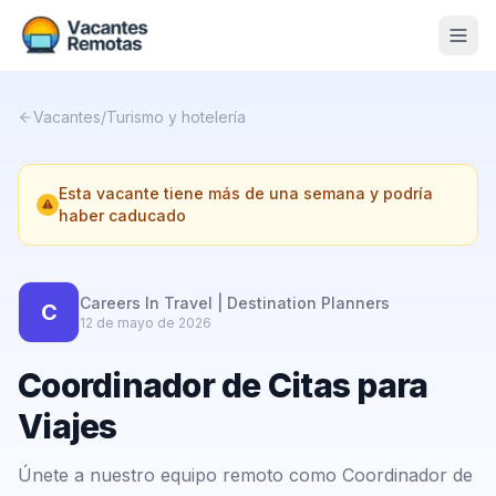
Vacantes
Vacantes
/
Turismo y hotelería
Blog
Esta vacante tiene más de una semana y podría
Nosotros
haber caducado
Contacto
Calculadora Freelance
Gratis
Careers In Travel | Destination Planners
C
12 de mayo de 2026
📨 Suscribirme gratis al newsletter
Coordinador de Citas para
Viajes
Únete a nuestro equipo remoto como Coordinador de