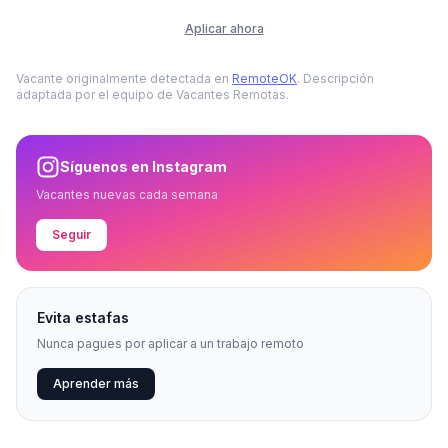
Aplicar ahora
Vacante originalmente detectada en
RemoteOK
. Descripción
adaptada por el equipo de Vacantes Remotas.
Síguenos en Instagram
Vacantes nuevas cada semana
Seguir
Evita estafas
Nunca pagues por aplicar a un trabajo remoto
Aprender más