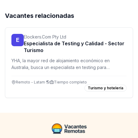
Vacantes relacionadas
Elockers.Com Pty Ltd
E
Especialista de Testing y Calidad - Sector
Turismo
YHA, la mayor red de alojamiento económico en
Australia, busca un especialista en testing para
garantizar la calidad de sus servicios. Remoto para
Latinoamérica.
Remoto - Latam 🌎
Tiempo completo
Turismo y hotelería