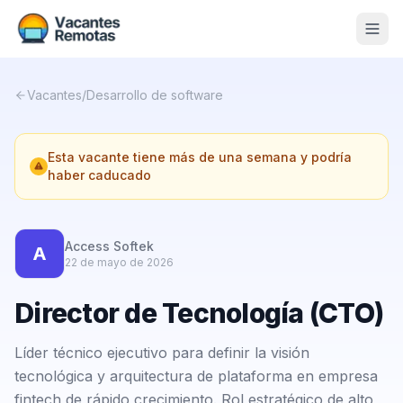
Vacantes
Vacantes
/
Desarrollo de software
Blog
Esta vacante tiene más de una semana y podría
Nosotros
haber caducado
Contacto
Calculadora Freelance
Gratis
Access Softek
A
22 de mayo de 2026
📨 Suscribirme gratis al newsletter
Director de Tecnología (CTO)
Líder técnico ejecutivo para definir la visión
tecnológica y arquitectura de plataforma en empresa
fintech de rápido crecimiento. Rol estratégico de alto