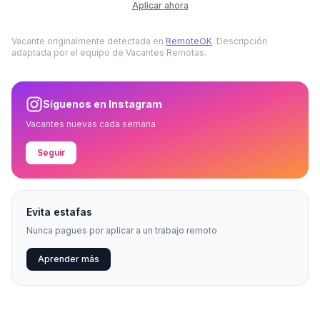
Aplicar ahora
Vacante originalmente detectada en
RemoteOK
. Descripción
adaptada por el equipo de Vacantes Remotas.
Síguenos en Instagram
Vacantes nuevas cada semana
Seguir
Evita estafas
Nunca pagues por aplicar a un trabajo remoto
Aprender más