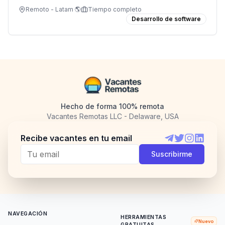
experiencia en infraestructura en la nube.
Remoto - Latam 🌎
Tiempo completo
Desarrollo de software
Hecho de forma 100% remota
Vacantes Remotas LLC - Delaware, USA
Recibe vacantes en tu email
Telegram
Twitter
Instagram
LinkedI
Suscribirme
NAVEGACIÓN
HERRAMIENTAS
Nuevo
GRATUITAS