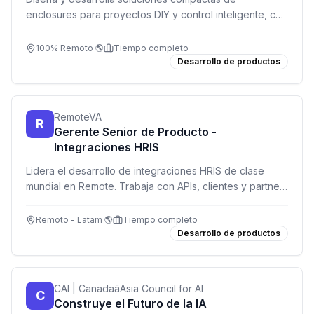
enclosures para proyectos DIY y control inteligente, con
enfoque en espacios reducidos y versatilidad.
100% Remoto 🌎
Tiempo completo
Desarrollo de productos
RemoteVA
R
Gerente Senior de Producto -
Integraciones HRIS
Lidera el desarrollo de integraciones HRIS de clase
mundial en Remote. Trabaja con APIs, clientes y partners
para sincronizar sistemas de nómina y gestión de
talento. Rol técnico y estratégico, 100% remoto.
Remoto - Latam 🌎
Tiempo completo
Desarrollo de productos
CAI | CanadaâAsia Council for AI
C
Construye el Futuro de la IA