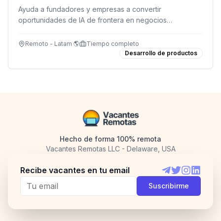
Ayuda a fundadores y empresas a convertir
oportunidades de IA de frontera en negocios
escalables, desde la creación de startups hasta la
expansión global.
Remoto - Latam 🌎
Tiempo completo
Desarrollo de productos
Hecho de forma 100% remota
Vacantes Remotas LLC - Delaware, USA
Recibe vacantes en tu email
Telegram
Twitter
Instagram
LinkedI
Suscribirme