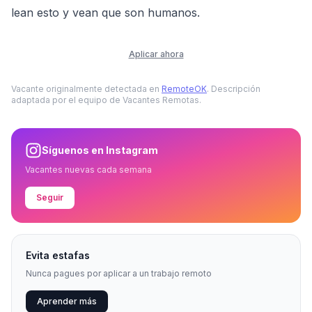
lean esto y vean que son humanos.
Aplicar ahora
Vacante originalmente detectada en
RemoteOK
. Descripción
adaptada por el equipo de Vacantes Remotas.
Síguenos en Instagram
Vacantes nuevas cada semana
Seguir
Evita estafas
Nunca pagues por aplicar a un trabajo remoto
Aprender más