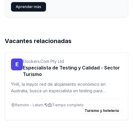
Aprender más
Vacantes relacionadas
Elockers.Com Pty Ltd
E
Especialista de Testing y Calidad - Sector
Turismo
YHA, la mayor red de alojamiento económico en
Australia, busca un especialista en testing para
garantizar la calidad de sus servicios. Remoto para
Latinoamérica.
Remoto - Latam 🌎
Tiempo completo
Turismo y hotelería