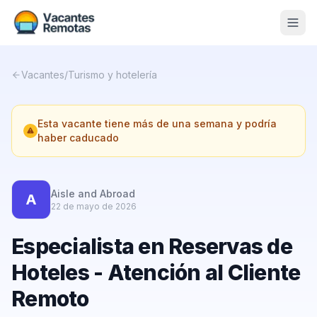
Vacantes
Vacantes
/
Turismo y hotelería
Blog
Esta vacante tiene más de una semana y podría
Nosotros
haber caducado
Contacto
Calculadora Freelance
Gratis
Aisle and Abroad
A
22 de mayo de 2026
📨 Suscribirme gratis al newsletter
Especialista en Reservas de
Hoteles - Atención al Cliente
Remoto