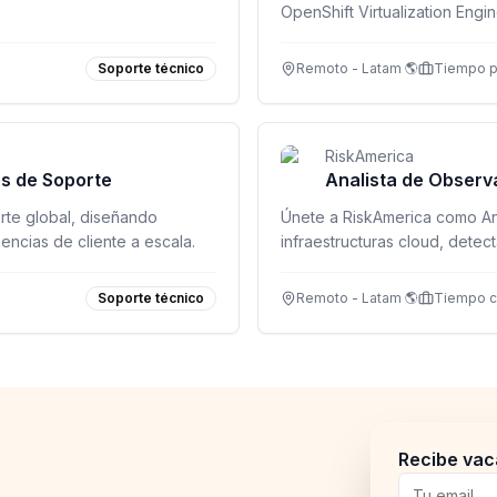
OpenShift Virtualization Engi
horario inhábil. Inicio septie
Soporte técnico
Remoto - Latam 🌎
Tiempo p
RiskAmerica
s de Soporte
Analista de Observ
orte global, diseñando
Únete a RiskAmerica como An
ncias de cliente a escala.
infraestructuras cloud, detec
operando de forma segura y 
Soporte técnico
Remoto - Latam 🌎
Tiempo 
Recibe vac