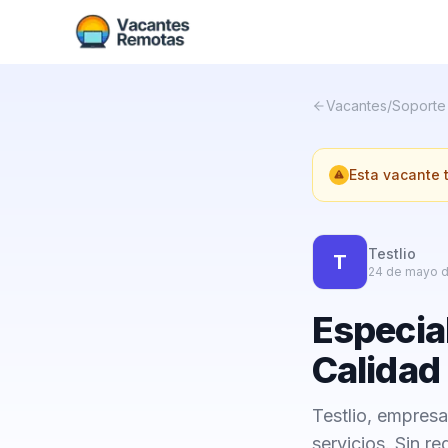
Vacantes
/
Soporte
Esta vacante
Testlio
T
24 de mayo 
Especial
Calidad
Testlio, empresa
servicios. Sin re