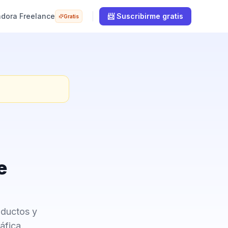
adora Freelance
📨 Suscribirme gratis
Gratis
e
oductos y
áfica.