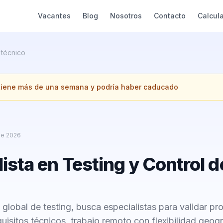
Vacantes
Blog
Nosotros
Contacto
Calcul
 técnico
 tiene más de una semana y podría haber caducado
de 2026
ista en Testing y Control d
 global de testing, busca especialistas para validar pr
quisitos técnicos, trabajo remoto con flexibilidad geogr