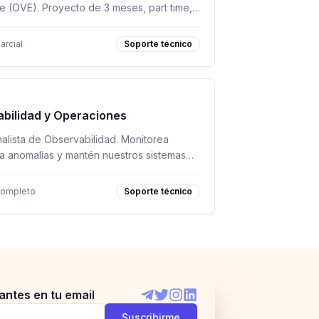
ne (OVE). Proyecto de 3 meses, part time,
mbre 2026.
arcial
Soporte técnico
abilidad y Operaciones
alista de Observabilidad. Monitorea
ta anomalías y mantén nuestros sistemas
confiable. Remoto, USD 1,500 - 2,000.
completo
Soporte técnico
antes en tu email
Telegram
Twitter
Instagram
LinkedIn
Suscribirme