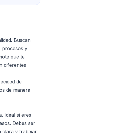
alidad. Buscan
e procesos y
mota que te
n diferentes
pacidad de
zgos de manera
 Ideal si eres
cesos. Debes ser
 clara y trabajar