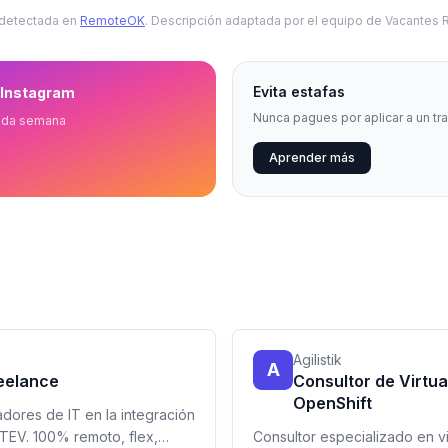
 detectada en
RemoteOK
. Descripción adaptada por el equipo de Vacantes
Evita estafas
 Instagram
Nunca pagues por aplicar a un tr
ada semana
Aprender más
Agilistik
A
reelance
Consultor de Virtua
OpenShift
adores de IT en la integración
ATEV. 100% remoto, flex,
Consultor especializado en vi