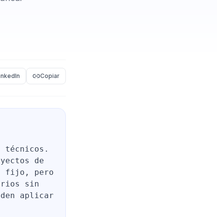
inkedIn
Copiar
s técnicos.
oyectos de
e fijo, pero
arios sin
eden aplicar