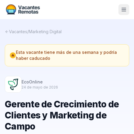
Vacantes
Vacantes
/
Marketing Digital
Blog
Esta vacante tiene más de una semana y podría
Nosotros
haber caducado
Contacto
Calculadora Freelance
Gratis
EcoOnline
24 de mayo de 2026
📨 Suscribirme gratis al newsletter
Gerente de Crecimiento de
Clientes y Marketing de
Campo