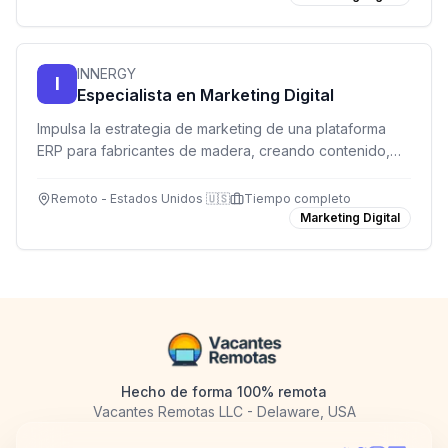
INNERGY
I
Especialista en Marketing Digital
Impulsa la estrategia de marketing de una plataforma
ERP para fabricantes de madera, creando contenido,
gestionando campañas y optimizando la web desde la
comodidad de tu hogar.
Remoto - Estados Unidos 🇺🇸
Tiempo completo
Marketing Digital
Hecho de forma 100% remota
Vacantes Remotas LLC - Delaware, USA