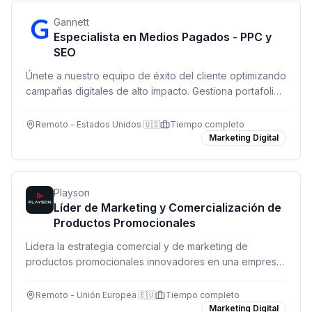
Gannett
Especialista en Medios Pagados - PPC y
SEO
Únete a nuestro equipo de éxito del cliente optimizando
campañas digitales de alto impacto. Gestiona portafolios
de clientes en PPC, SEO y canales multi-plataforma con
autonomía y visibilidad directa de resultados.
Remoto - Estados Unidos 🇺🇸
Tiempo completo
Marketing Digital
Playson
Líder de Marketing y Comercialización de
Productos Promocionales
Lidera la estrategia comercial y de marketing de
productos promocionales innovadores en una empresa
líder de iGaming. Rol remoto a tiempo completo.
Remoto - Unión Europea 🇪🇺
Tiempo completo
Marketing Digital