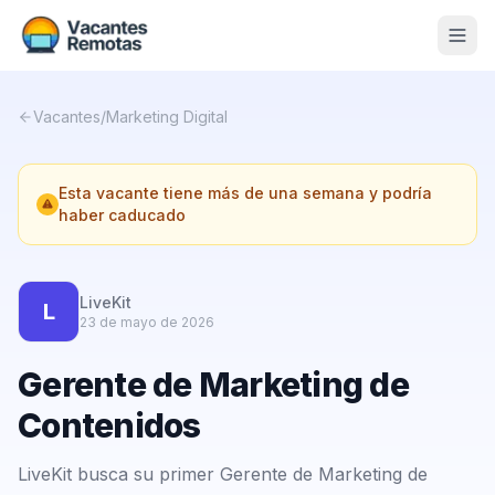
Vacantes
Vacantes
/
Marketing Digital
Blog
Esta vacante tiene más de una semana y podría
Nosotros
haber caducado
Contacto
Calculadora Freelance
Gratis
LiveKit
L
23 de mayo de 2026
📨 Suscribirme gratis al newsletter
Gerente de Marketing de
Contenidos
LiveKit busca su primer Gerente de Marketing de