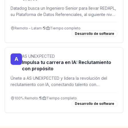
Datadog busca un Ingeniero Senior para llevar REDAPL,
su Plataforma de Datos Referenciales, al siguiente nivel.
Trabajarás en sistemas distribuidos de alta escala
procesando millones de actualizaciones por segundo.
Remoto - Latam 🌎
Tiempo completo
Desarrollo de software
AS UNEXPECTED
A
Impulsa tu carrera en IA: Reclutamiento
con propósito
Únete a AS UNEXPECTED y lidera la revolución del
reclutamiento con IA, conectando talento con
oportunidades globales.
100% Remoto 🌎
Tiempo completo
Desarrollo de software