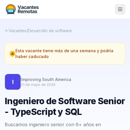
Vacantes
Vacantes
/
Desarrollo de software
Blog
Esta vacante tiene más de una semana y podría
Nosotros
haber caducado
Contacto
Calculadora Freelance
Gratis
Improving South America
I
21 de mayo de 2026
📨 Suscribirme gratis al newsletter
Ingeniero de Software Senior
- TypeScript y SQL
Buscamos ingeniero senior con 6+ años en