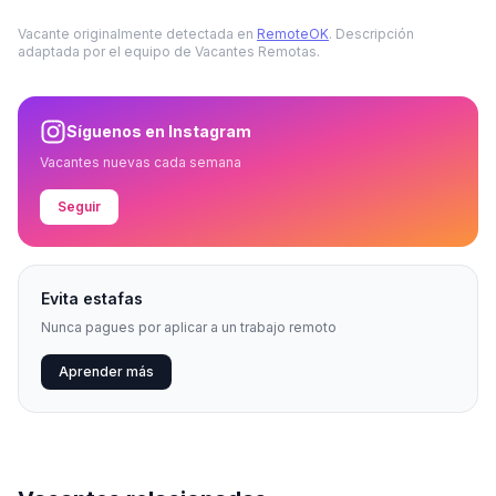
Vacante originalmente detectada en
RemoteOK
. Descripción
adaptada por el equipo de Vacantes Remotas.
Síguenos en Instagram
Vacantes nuevas cada semana
Seguir
Evita estafas
Nunca pagues por aplicar a un trabajo remoto
Aprender más