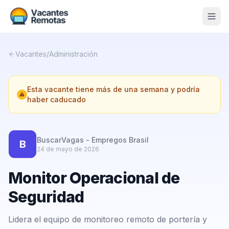
Vacantes
Vacantes
/
Administración
Blog
Esta vacante tiene más de una semana y podría
Nosotros
haber caducado
Contacto
Calculadora Freelance
Gratis
BuscarVagas - Empregos Brasil
B
24 de mayo de 2026
📨 Suscribirme gratis al newsletter
Monitor Operacional de
Seguridad
Lidera el equipo de monitoreo remoto de portería y