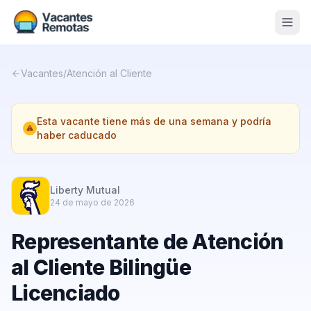
Vacantes
Vacantes
/
Atención al Cliente
Blog
Esta vacante tiene más de una semana y podría
Nosotros
haber caducado
Contacto
Calculadora Freelance
Gratis
Liberty Mutual
24 de mayo de 2026
📨 Suscribirme gratis al newsletter
Representante de Atención
al Cliente Bilingüe
Licenciado