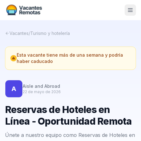
Vacantes
Vacantes
/
Turismo y hotelería
Blog
Esta vacante tiene más de una semana y podría
Nosotros
haber caducado
Contacto
Calculadora Freelance
Gratis
Aisle and Abroad
A
22 de mayo de 2026
📨 Suscribirme gratis al newsletter
Reservas de Hoteles en
Línea - Oportunidad Remota
Únete a nuestro equipo como Reservas de Hoteles en