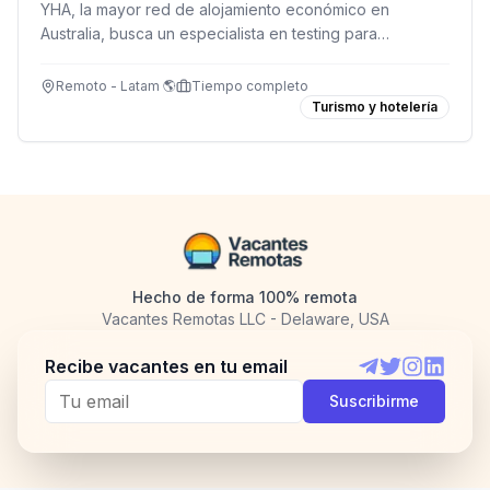
YHA, la mayor red de alojamiento económico en
Australia, busca un especialista en testing para
garantizar la calidad de sus servicios. Remoto para
Latinoamérica.
Remoto - Latam 🌎
Tiempo completo
Turismo y hotelería
Hecho de forma 100% remota
Vacantes Remotas LLC - Delaware, USA
Recibe vacantes en tu email
Telegram
Twitter
Instagram
LinkedI
Suscribirme