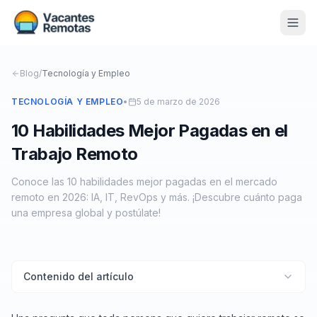
Vacantes
Blog
/
Tecnología y Empleo
Blog
TECNOLOGÍA Y EMPLEO
•
5 de marzo de 2026
10 Habilidades Mejor Pagadas en el
Nosotros
Trabajo Remoto
Contacto
Conoce las 10 habilidades mejor pagadas en el mercado
Calculadora Freelance
Gratis
remoto en 2026: IA, IT, RevOps y más. ¡Descubre cuánto paga
una empresa global y postúlate!
📨 Suscribirme gratis al newsletter
Contenido del artículo