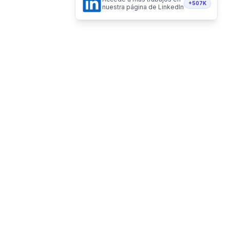
+507K
nuestra página de LinkedIn
Hecho de forma 100% remota
Vacantes Remotas LLC - Delaware, USA
Recibe vacantes en tu email
Telegram
Twitter
Instagram
LinkedI
Suscribirme
NAVEGACIÓN
HERRAMIENTAS