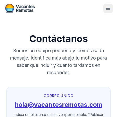
Vacantes
Contáctanos
Blog
Nosotros
Somos un equipo pequeño y leemos cada
mensaje. Identifica más abajo tu motivo para
Contacto
saber qué incluir y cuánto tardamos en
Calculadora Freelance
Gratis
responder.
📨 Suscribirme gratis al newsletter
CORREO ÚNICO
hola@vacantesremotas.com
Indica en el asunto el motivo (por ejemplo:
“Publicar