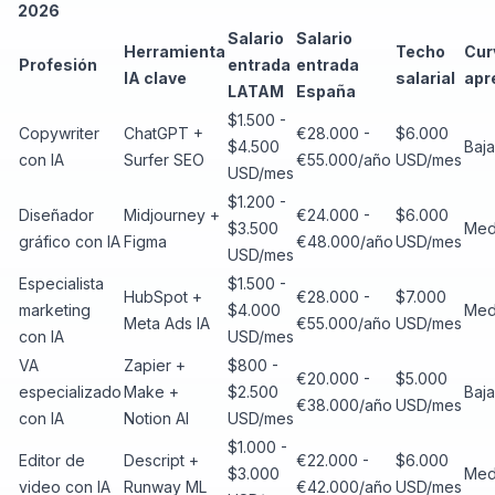
2026
Salario
Salario
Herramienta
Techo
Cur
Profesión
entrada
entrada
IA clave
salarial
apr
LATAM
España
$1.500 -
Copywriter
ChatGPT +
€28.000 -
$6.000
$4.500
Baj
con IA
Surfer SEO
€55.000/año
USD/mes
USD/mes
$1.200 -
Diseñador
Midjourney +
€24.000 -
$6.000
$3.500
Med
gráfico con IA
Figma
€48.000/año
USD/mes
USD/mes
Especialista
$1.500 -
HubSpot +
€28.000 -
$7.000
marketing
$4.000
Med
Meta Ads IA
€55.000/año
USD/mes
con IA
USD/mes
VA
Zapier +
$800 -
€20.000 -
$5.000
especializado
Make +
$2.500
Baja
€38.000/año
USD/mes
con IA
Notion AI
USD/mes
$1.000 -
Editor de
Descript +
€22.000 -
$6.000
$3.000
Med
video con IA
Runway ML
€42.000/año
USD/mes