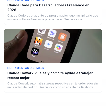
HERRAMIENTAS DIGITALES
Claude Code para Desarrolladores Freelance en
2026
Claude Code es el agente de programación que multiplica lo que
un desarrollador freelance puede hacer. Descubre cómo
funciona y cuánto puedes ganar.
HERRAMIENTAS DIGITALES
Claude Cowork: qué es y cómo te ayuda a trabajar
remoto mejor
Claude Cowork automatiza tareas repetitivas en tu ordenador sin
necesidad de código. Descubre cómo un agente de IA ahorra
horas a freelancers y remotos en 2026.