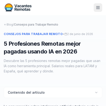
Vacantes
Blog
/
Consejos para Trabajar Remoto
Blog
CONSEJOS PARA TRABAJAR REMOTO
•
2 de junio de 2026
5 Profesiones Remotas mejor
Nosotros
pagadas usando IA en 2026
Contacto
Descubre las 5 profesiones remotas mejor pagadas que usan
Calculadora Freelance
Gratis
IA como herramienta principal. Salarios reales para LATAM y
España, qué aprender y dónde.
📨 Suscribirme gratis al newsletter
Contenido del artículo