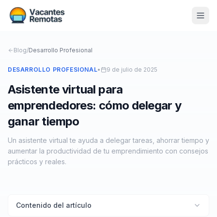
Vacantes
Blog
/
Desarrollo Profesional
Blog
DESARROLLO PROFESIONAL
•
9 de julio de 2025
Asistente virtual para
Nosotros
emprendedores: cómo delegar y
Contacto
ganar tiempo
Calculadora Freelance
Gratis
Un asistente virtual te ayuda a delegar tareas, ahorrar tiempo y
aumentar la productividad de tu emprendimiento con consejos
📨 Suscribirme gratis al newsletter
prácticos y reales.
Contenido del artículo