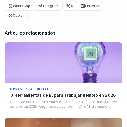
WhatsApp
Telegram
X
LinkedIn
Copiar
Artículos relacionados
HERRAMIENTAS DIGITALES
10 Herramientas de IA para Trabajar Remoto en 2026
Descubre las 10 herramientas de IA más usadas por trabajadores
remotos en 2026. Organizadas por perfil: VA, CM, diseñador,
copywriter y developer.