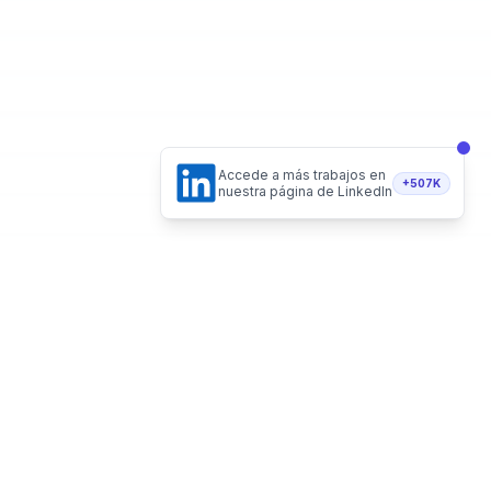
Accede a más trabajos en
+507K
nuestra página de LinkedIn
Hecho de forma 100% remota
Vacantes Remotas LLC - Delaware, USA
Recibe vacantes en tu email