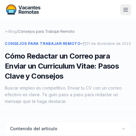
Vacantes
Blog
/
Consejos para Trabajar Remoto
Blog
CONSEJOS PARA TRABAJAR REMOTO
•
31 de diciembre de 2023
Cómo Redactar un Correo para
Nosotros
Enviar un Curriculum Vitae: Pasos
Contacto
Clave y Consejos
Calculadora Freelance
Gratis
Buscar empleo es competitivo. Enviar tu CV con un correo
efectivo es clave. Te guío paso a paso para redactar un
📨 Suscribirme gratis al newsletter
mensaje que te haga destacar.
Contenido del artículo