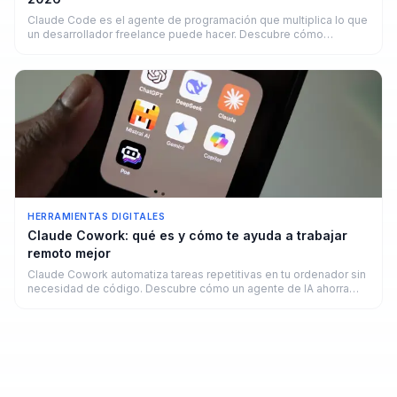
Claude Code es el agente de programación que multiplica lo que
un desarrollador freelance puede hacer. Descubre cómo
funciona y cuánto puedes ganar.
HERRAMIENTAS DIGITALES
Claude Cowork: qué es y cómo te ayuda a trabajar
remoto mejor
Claude Cowork automatiza tareas repetitivas en tu ordenador sin
necesidad de código. Descubre cómo un agente de IA ahorra
horas a freelancers y remotos en 2026.