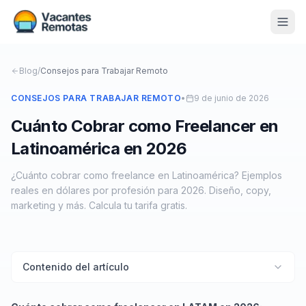
Vacantes
Blog
/
Consejos para Trabajar Remoto
Blog
CONSEJOS PARA TRABAJAR REMOTO
•
9 de junio de 2026
Cuánto Cobrar como Freelancer en
Nosotros
Latinoamérica en 2026
Contacto
¿Cuánto cobrar como freelance en Latinoamérica? Ejemplos
Calculadora Freelance
Gratis
reales en dólares por profesión para 2026. Diseño, copy,
marketing y más. Calcula tu tarifa gratis.
📨 Suscribirme gratis al newsletter
Contenido del artículo