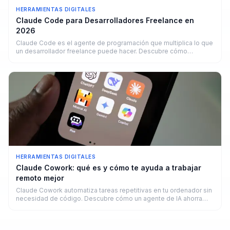
HERRAMIENTAS DIGITALES
Claude Code para Desarrolladores Freelance en
2026
Claude Code es el agente de programación que multiplica lo que
un desarrollador freelance puede hacer. Descubre cómo
funciona y cuánto puedes ganar.
HERRAMIENTAS DIGITALES
Claude Cowork: qué es y cómo te ayuda a trabajar
remoto mejor
Claude Cowork automatiza tareas repetitivas en tu ordenador sin
necesidad de código. Descubre cómo un agente de IA ahorra
horas a freelancers y remotos en 2026.