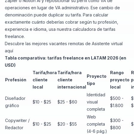
Zapier o Notion AI y reposicionar su perfil como VA de
operaciones en lugar de VA administrativo. Ese cambio de
denominación puede duplicar su tarifa. Para calcular
exactamente cuánto deberías cobrar según tu profesión,
experiencia e idioma, usa nuestra
calculadora de tarifas
freelance
.
Descubre
las mejores vacantes remotas de Asistente virtual
aquí
Tabla comparativa: tarifas freelance en LATAM 2026 (en
USD)
Tarifa/hora
Tarifa/hora
Rango
R
Proyecto
Profesión
cliente
cliente
proyecto
p
tipo
local
internacional
local
i
Identidad
Diseñador
$500 -
$
$10 - $25
$25 - $60
visual
gráfico
$1.800
$
completa
Web
Copywriter /
$300 -
$10 - $25
$20 - $55
completa
$
Redactor
$800
(4-6 pág.)