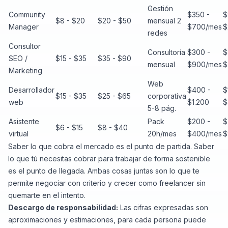
Gestión
Community
$350 -
$
$8 - $20
$20 - $50
mensual 2
Manager
$700/mes
$
redes
Consultor
Consultoría
$300 -
$
SEO /
$15 - $35
$35 - $90
mensual
$900/mes
$
Marketing
Web
Desarrollador
$400 -
$
$15 - $35
$25 - $65
corporativa
web
$1.200
$
5-8 pág.
Asistente
Pack
$200 -
$
$6 - $15
$8 - $40
virtual
20h/mes
$400/mes
$
Saber lo que cobra el mercado es el punto de partida. Saber
lo que tú necesitas cobrar para trabajar de forma sostenible
es el punto de llegada. Ambas cosas juntas son lo que te
permite negociar con criterio y crecer como freelancer sin
quemarte en el intento.
Descargo de responsabilidad:
Las cifras expresadas son
aproximaciones y estimaciones, para cada persona puede