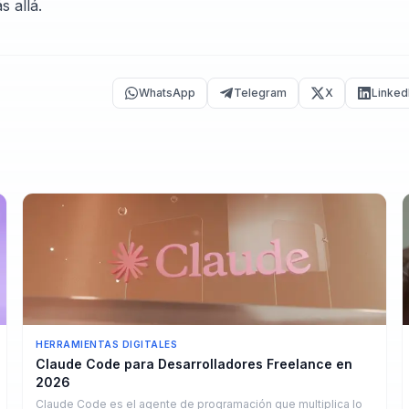
 allá.
WhatsApp
Telegram
X
Linked
HERRAMIENTAS DIGITALES
Claude Code para Desarrolladores Freelance en
2026
Claude Code es el agente de programación que multiplica lo