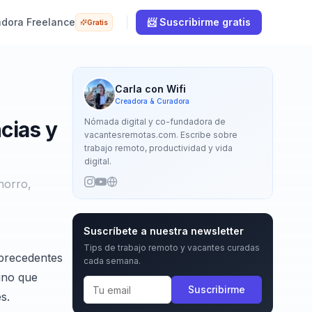
adora Freelance
📨 Suscribirme gratis
Gratis
Carla con Wifi
Creadora & Curadora
Nómada digital y co-fundadora de
cias y
vacantesremotas.com. Escribe sobre
trabajo remoto, productividad y vida
digital.
horro,
Suscríbete a nuestra newsletter
Tips de trabajo remoto y vacantes curadas
 precedentes
cada semana.
ino que
Suscribirme
s.