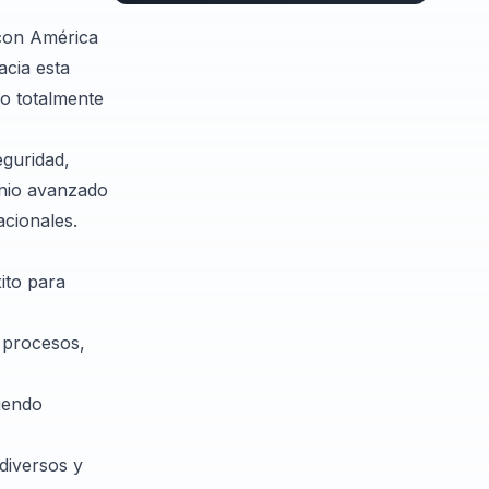
 con América
acia esta
 o totalmente
eguridad,
inio avanzado
acionales.
ito para
n procesos,
iendo
diversos y