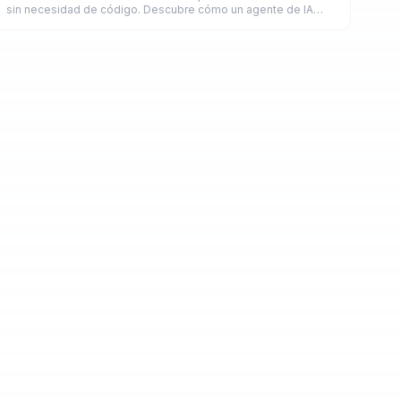
sin necesidad de código. Descubre cómo un agente de IA
ahorra horas a freelancers y remotos en 2026.