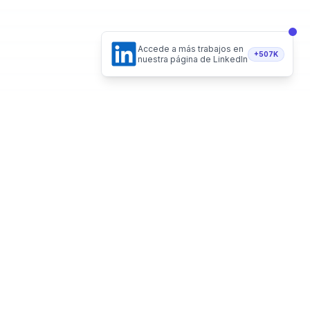
Accede a más trabajos en
+507K
nuestra página de LinkedIn
antes en tu email
Telegram
Twitter
Instagram
LinkedIn
Suscribirme
LEGAL
Política de privacidad