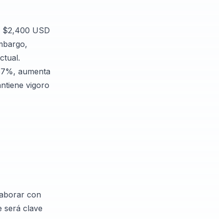
 a $2,400 USD
mbargo,
ctual.
n 67%, aumenta
antiene vigoro
laborar con
e será clave