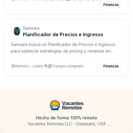
Finanzas
Samsara
Planificador de Precios e Ingresos
Samsara busca un Planificador de Precios e Ingresos
para optimizar estrategias de pricing y revenue en
operaciones globales. Remoto en Canadá, México y
USA (excepto SF, NYC y Washington DC).
Remoto - Latam 🌎
Tiempo completo
Finanzas
Hecho de forma 100% remota
Vacantes Remotas LLC - Delaware, USA