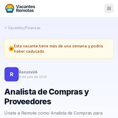
Vacantes
Vacantes
/
Finanzas
Blog
Esta vacante tiene más de una semana y podría
Nosotros
haber caducado
Contacto
Calculadora Freelance
Gratis
RemoteVA
R
9 de julio de 2026
📨 Suscribirme gratis al newsletter
Analista de Compras y
Proveedores
Únete a Remote como Analista de Compras para