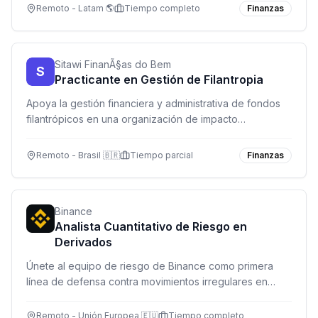
cumplimiento normativo en una empresa de tecnología
Remoto - Latam 🌎
Tiempo completo
Finanzas
de vanguardia.
Sitawi FinanÃ§as do Bem
S
Practicante en Gestión de Filantropia
Apoya la gestión financiera y administrativa de fondos
filantrópicos en una organización de impacto
socioambiental. Modalidad remota con reuniones
ocasionales presenciales.
Remoto - Brasil 🇧🇷
Tiempo parcial
Finanzas
Binance
Analista Cuantitativo de Riesgo en
Derivados
Únete al equipo de riesgo de Binance como primera
línea de defensa contra movimientos irregulares en
mercados de derivados. Monitorea, analiza y desarrolla
herramientas de riesgo en tiempo real.
Remoto - Unión Europea 🇪🇺
Tiempo completo