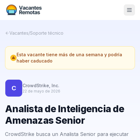
Vacantes
Vacantes
/
Soporte técnico
Blog
Esta vacante tiene más de una semana y podría
Nosotros
haber caducado
Contacto
Calculadora Freelance
Gratis
CrowdStrike, Inc.
C
22 de mayo de 2026
📨 Suscribirme gratis al newsletter
Analista de Inteligencia de
Amenazas Senior
CrowdStrike busca un Analista Senior para ejecutar