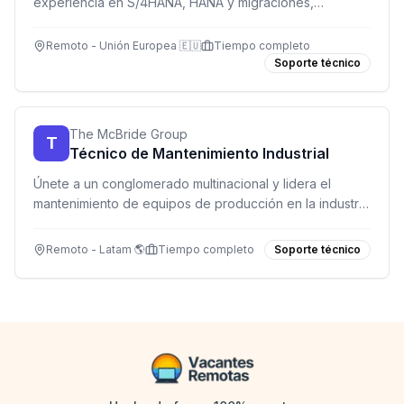
experiencia en S/4HANA, HANA y migraciones,
trabajando en proyectos de transformación a gran
escala desde remoto/híbrido en Europa.
Remoto - Unión Europea 🇪🇺
Tiempo completo
Soporte técnico
The McBride Group
T
Técnico de Mantenimiento Industrial
Únete a un conglomerado multinacional y lidera el
mantenimiento de equipos de producción en la industria
de aerosoles. ¡Trabaja remoto en Latinoamérica!
Remoto - Latam 🌎
Tiempo completo
Soporte técnico