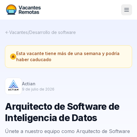
Vacantes
Vacantes
/
Desarrollo de software
Blog
Esta vacante tiene más de una semana y podría
Nosotros
haber caducado
Contacto
Calculadora Freelance
Gratis
Actian
9 de julio de 2026
📨 Suscribirme gratis al newsletter
Arquitecto de Software de
Inteligencia de Datos
Únete a nuestro equipo como Arquitecto de Software