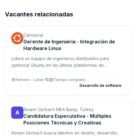
Vacantes relacionadas
Canonical
Gerente de Ingeniería - Integración de
Hardware Linux
Lidera un equipo de ingenieros distribuidos para
optimizar Ubuntu en las últimas plataformas de
hardware. Trabaja con partners tecnológicos globales
en un rol desafiante y de alto impacto.
Remoto - Latam 🌎
Tiempo completo
Desarrollo de software
Amann Girrbach MEA &amp; Turkey
A
Candidatura Especulativa - Múltiples
Posiciones Técnicas y Creativas
Amann Girrbach busca talentos en diseño, desarrollo,