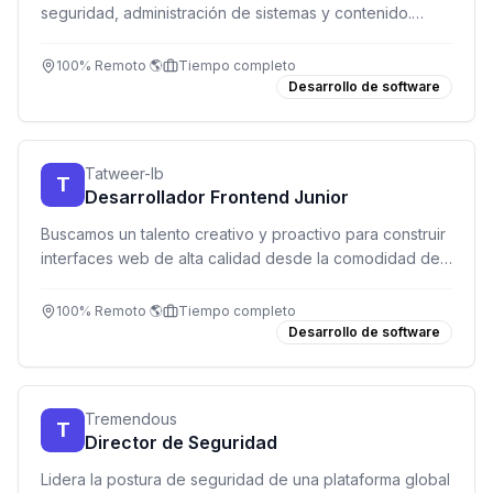
seguridad, administración de sistemas y contenido.
Envía tu candidatura especulativa y únete a un equipo
global innovador.
100% Remoto 🌎
Tiempo completo
Desarrollo de software
Tatweer-lb
T
Desarrollador Frontend Junior
Buscamos un talento creativo y proactivo para construir
interfaces web de alta calidad desde la comodidad de
tu hogar.
100% Remoto 🌎
Tiempo completo
Desarrollo de software
Tremendous
T
Director de Seguridad
Lidera la postura de seguridad de una plataforma global