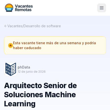
Vacantes
Vacantes
/
Desarrollo de software
Blog
Esta vacante tiene más de una semana y podría
Nosotros
haber caducado
Contacto
Calculadora Freelance
Gratis
phData
12 de junio de 2026
📨 Suscribirme gratis al newsletter
Arquitecto Senior de
Soluciones Machine
Learning