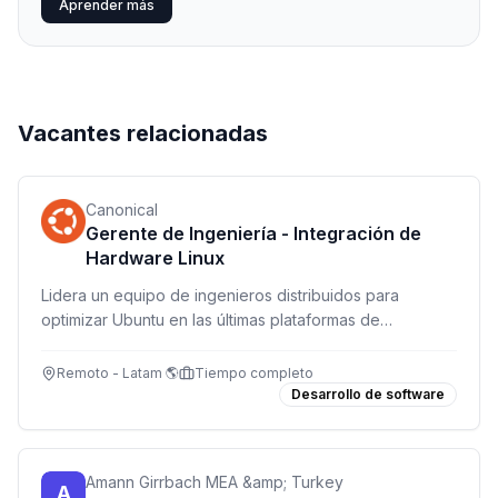
Aprender más
Vacantes relacionadas
Canonical
Gerente de Ingeniería - Integración de
Hardware Linux
Lidera un equipo de ingenieros distribuidos para
optimizar Ubuntu en las últimas plataformas de
hardware. Trabaja con partners tecnológicos globales
en un rol desafiante y de alto impacto.
Remoto - Latam 🌎
Tiempo completo
Desarrollo de software
Amann Girrbach MEA &amp; Turkey
A