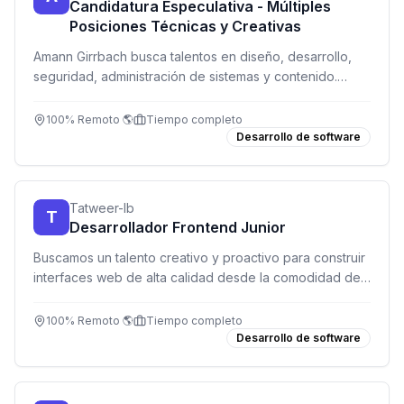
Candidatura Especulativa - Múltiples
Posiciones Técnicas y Creativas
Amann Girrbach busca talentos en diseño, desarrollo,
seguridad, administración de sistemas y contenido.
Envía tu candidatura especulativa y únete a un equipo
global innovador.
100% Remoto 🌎
Tiempo completo
Desarrollo de software
Tatweer-lb
T
Desarrollador Frontend Junior
Buscamos un talento creativo y proactivo para construir
interfaces web de alta calidad desde la comodidad de
tu hogar.
100% Remoto 🌎
Tiempo completo
Desarrollo de software