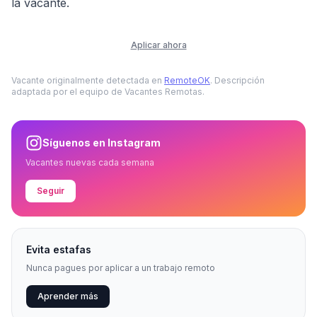
la vacante.
Aplicar ahora
Vacante originalmente detectada en
RemoteOK
. Descripción
adaptada por el equipo de Vacantes Remotas.
Síguenos en Instagram
Vacantes nuevas cada semana
Seguir
Evita estafas
Nunca pagues por aplicar a un trabajo remoto
Aprender más