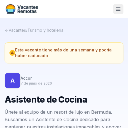
Vacantes
Vacantes
/
Turismo y hotelería
Blog
Esta vacante tiene más de una semana y podría
Nosotros
haber caducado
Contacto
Calculadora Freelance
Gratis
Accor
A
7 de junio de 2026
📨 Suscribirme gratis al newsletter
Asistente de Cocina
Únete al equipo de un resort de lujo en Bermuda.
Buscamos un Asistente de Cocina dedicado para
mantener nuestras instalaciones impecables y apoyar