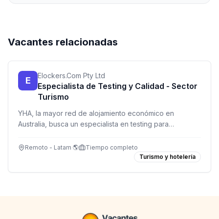
Vacantes relacionadas
Elockers.Com Pty Ltd
E
Especialista de Testing y Calidad - Sector
Turismo
YHA, la mayor red de alojamiento económico en
Australia, busca un especialista en testing para
garantizar la calidad de sus servicios. Remoto para
Latinoamérica.
Remoto - Latam 🌎
Tiempo completo
Turismo y hotelería