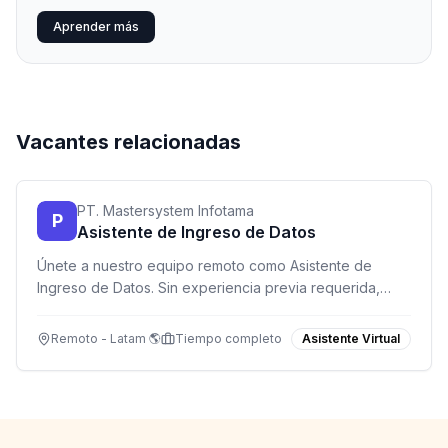
Aprender más
Vacantes relacionadas
PT. Mastersystem Infotama
P
Asistente de Ingreso de Datos
Únete a nuestro equipo remoto como Asistente de
Ingreso de Datos. Sin experiencia previa requerida,
formación completa incluida. Ideal para estudiantes,
recién graduados y personas en busca de flexibilidad.
Remoto - Latam 🌎
Tiempo completo
Asistente Virtual