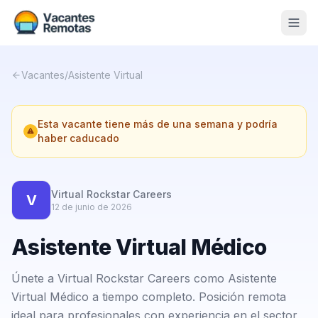
Vacantes
Vacantes
/
Asistente Virtual
Blog
Esta vacante tiene más de una semana y podría
Nosotros
haber caducado
Contacto
Calculadora Freelance
Gratis
Virtual Rockstar Careers
V
12 de junio de 2026
📨 Suscribirme gratis al newsletter
Asistente Virtual Médico
Únete a Virtual Rockstar Careers como Asistente
Virtual Médico a tiempo completo. Posición remota
ideal para profesionales con experiencia en el sector