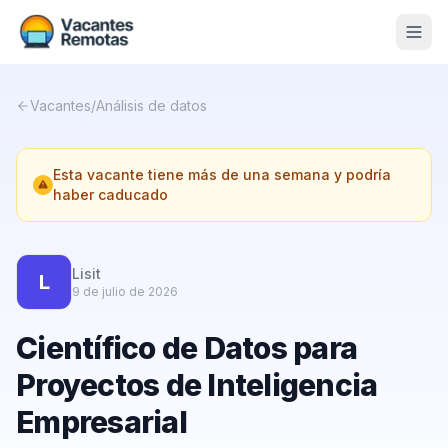
Vacantes
Vacantes
/
Análisis de datos
Blog
Esta vacante tiene más de una semana y podría
Nosotros
haber caducado
Contacto
Calculadora Freelance
Gratis
Lisit
L
9 de julio de 2026
📨 Suscribirme gratis al newsletter
Científico de Datos para
Proyectos de Inteligencia
Empresarial