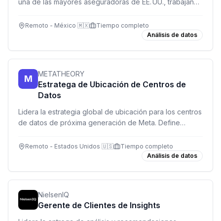
una de las mayores aseguradoras de EE. UU., trabajando
de forma remota desde México.
Remoto - México 🇲🇽
Tiempo completo
Análisis de datos
METATHEORY
M
Estratega de Ubicación de Centros de
Datos
Lidera la estrategia global de ubicación para los centros
de datos de próxima generación de Meta. Define
dónde construir la infraestructura que soporta miles de
millones de usuarios.
Remoto - Estados Unidos 🇺🇸
Tiempo completo
Análisis de datos
NielsenIQ
Gerente de Clientes de Insights