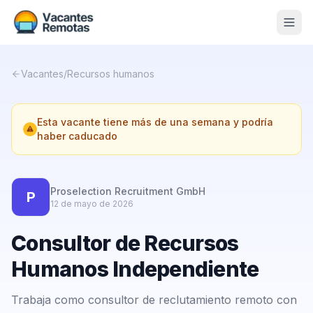
Vacantes
Vacantes
/
Recursos humanos
Blog
Esta vacante tiene más de una semana y podría
Nosotros
haber caducado
Contacto
Calculadora Freelance
Gratis
Proselection Recruitment GmbH
P
12 de mayo de 2026
📨 Suscribirme gratis al newsletter
Consultor de Recursos
Humanos Independiente
Trabaja como consultor de reclutamiento remoto con