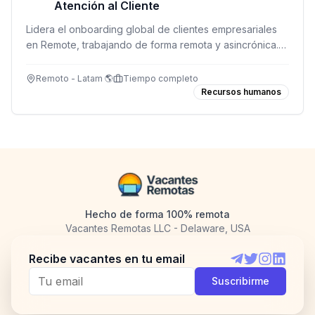
Atención al Cliente
Lidera el onboarding global de clientes empresariales
en Remote, trabajando de forma remota y asincrónica.
Perfecto si disfrutas del servicio al cliente y entiendes
empleabilidad internacional.
Remoto - Latam 🌎
Tiempo completo
Recursos humanos
Hecho de forma 100% remota
Vacantes Remotas LLC - Delaware, USA
Recibe vacantes en tu email
Telegram
Twitter
Instagram
LinkedI
Suscribirme