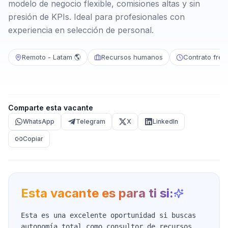
modelo de negocio flexible, comisiones altas y sin
presión de KPIs. Ideal para profesionales con
experiencia en selección de personal.
Remoto - Latam 🌎
Recursos humanos
Contrato free
Comparte esta vacante
WhatsApp
Telegram
X
LinkedIn
Copiar
Esta vacante es para ti si:
Esta es una excelente oportunidad si buscas
autonomía total como consultor de recursos