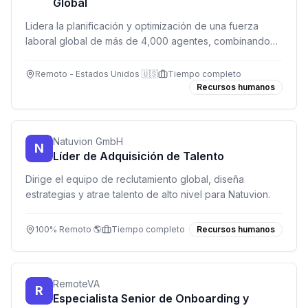
Global
Lidera la planificación y optimización de una fuerza
laboral global de más de 4,000 agentes, combinando
datos, estrategia y liderazgo para mejorar la
experiencia de los miembros.
Remoto - Estados Unidos 🇺🇸
Tiempo completo
Recursos humanos
Natuvion GmbH
N
Líder de Adquisición de Talento
Dirige el equipo de reclutamiento global, diseña
estrategias y atrae talento de alto nivel para Natuvion.
100% Remoto 🌎
Tiempo completo
Recursos humanos
RemoteVA
R
Especialista Senior de Onboarding y