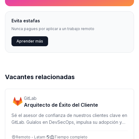
Evita estafas
Nunca pagues por aplicar a un trabajo remoto
Aprender más
Vacantes relacionadas
GitLab
Arquitecto de Éxito del Cliente
Sé el asesor de confianza de nuestros clientes clave en
GitLab. Guíalos en DevSecOps, impulsa su adopción y
crecimiento desde una posición remota en toda
Latinoamérica.
Remoto - Latam 🌎
Tiempo completo