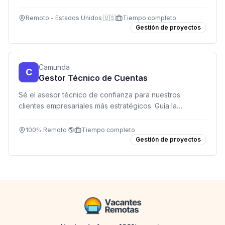
híbrido con gestión de proyectos complejos y
alineación estratégica internacional.
Remoto - Estados Unidos 🇺🇸
Tiempo completo
Gestión de proyectos
Camunda
C
Gestor Técnico de Cuentas
Sé el asesor técnico de confianza para nuestros
clientes empresariales más estratégicos. Guía la
adopción de nuestra plataforma de orquestación de
procesos y genera impacto medible.
100% Remoto 🌎
Tiempo completo
Gestión de proyectos