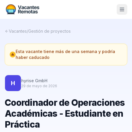
Vacantes
Vacantes
/
Gestión de proyectos
Blog
Esta vacante tiene más de una semana y podría
Nosotros
haber caducado
Contacto
Calculadora Freelance
Gratis
hyrise GmbH
H
29 de mayo de 2026
📨 Suscribirme gratis al newsletter
Coordinador de Operaciones
Académicas - Estudiante en
Práctica