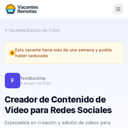
Vacantes
Vacantes
/
Edición de Video
Blog
Esta vacante tiene más de una semana y podría
Nosotros
haber caducado
Contacto
Calculadora Freelance
Gratis
feedbackmp
F
9 de julio de 2026
📨 Suscribirme gratis al newsletter
Creador de Contenido de
Video para Redes Sociales
Especialista en creación y edición de videos para