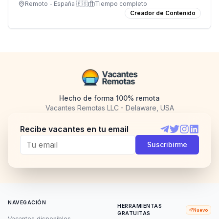
fotografía profesional.
Remoto - España 🇪🇸
Tiempo completo
Creador de Contenido
Hecho de forma 100% remota
Vacantes Remotas LLC - Delaware, USA
Recibe vacantes en tu email
Telegram
Twitter
Instagram
LinkedI
Suscribirme
NAVEGACIÓN
HERRAMIENTAS
Nuevo
GRATUITAS
Vacantes disponibles