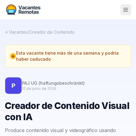
Vacantes
Vacantes
/
Creador de Contenido
Blog
Esta vacante tiene más de una semana y podría
Nosotros
haber caducado
Contacto
Calculadora Freelance
Gratis
PAJ UG (haftungsbeschränkt)
P
12 de junio de 2026
📨 Suscribirme gratis al newsletter
Creador de Contenido Visual
con IA
Produce contenido visual y videográfico usando