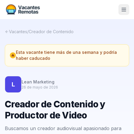
Vacantes
Vacantes
/
Creador de Contenido
Blog
Esta vacante tiene más de una semana y podría
Nosotros
haber caducado
Contacto
Calculadora Freelance
Gratis
Lean Marketing
L
26 de mayo de 2026
📨 Suscribirme gratis al newsletter
Creador de Contenido y
Productor de Video
Buscamos un creador audiovisual apasionado para