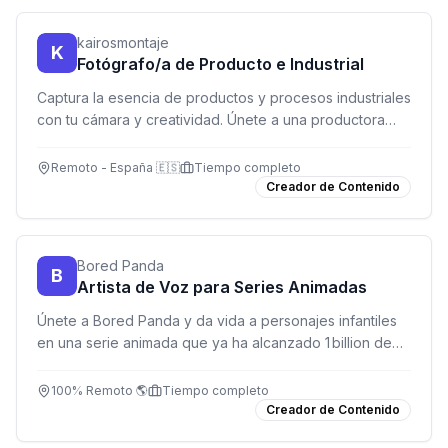
kairosmontaje
K
Fotógrafo/a de Producto e Industrial
Captura la esencia de productos y procesos industriales
con tu cámara y creatividad. Únete a una productora
audiovisual en Madrid y construye tu carrera en
fotografía profesional.
Remoto - España 🇪🇸
Tiempo completo
Creador de Contenido
Bored Panda
B
Artista de Voz para Series Animadas
Únete a Bored Panda y da vida a personajes infantiles
en una serie animada que ya ha alcanzado 1 billion de
vistas en YouTube.
100% Remoto 🌎
Tiempo completo
Creador de Contenido