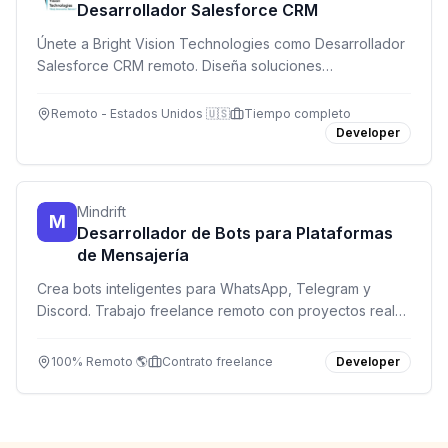
Desarrollador Salesforce CRM
Únete a Bright Vision Technologies como Desarrollador
Salesforce CRM remoto. Diseña soluciones
empresariales con Apex, Lightning Web Components y
automatización en la nube. Salario USD $100K-$130K.
Remoto - Estados Unidos 🇺🇸
Tiempo completo
Developer
Mindrift
M
Desarrollador de Bots para Plataformas
de Mensajería
Crea bots inteligentes para WhatsApp, Telegram y
Discord. Trabajo freelance remoto con proyectos reales
y hasta $30/hora. Ideal si dominas Python o Node.js.
100% Remoto 🌎
Contrato freelance
Developer