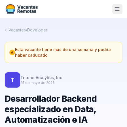
Vacantes
Vacantes
/
Developer
Blog
Esta vacante tiene más de una semana y podría
Nosotros
haber caducado
Contacto
Calculadora Freelance
Gratis
Tritone Analytics, Inc
T
25 de mayo de 2026
📨 Suscribirme gratis al newsletter
Desarrollador Backend
especializado en Data,
Automatización e IA