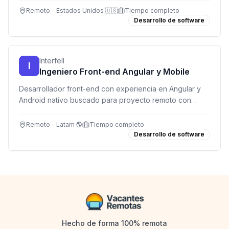
backend robustos.
Remoto - Estados Unidos 🇺🇸
Tiempo completo
Desarrollo de software
Interfell
I
Ingeniero Front-end Angular y Mobile
Desarrollador front-end con experiencia en Angular y
Android nativo buscado para proyecto remoto con
salario competitivo en USD.
Remoto - Latam 🌎
Tiempo completo
Desarrollo de software
Hecho de forma 100% remota