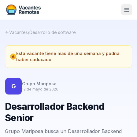
Vacantes
Vacantes
/
Desarrollo de software
Blog
Esta vacante tiene más de una semana y podría
Nosotros
haber caducado
Contacto
Calculadora Freelance
Gratis
Grupo Mariposa
G
12 de mayo de 2026
📨 Suscribirme gratis al newsletter
Desarrollador Backend
Senior
Grupo Mariposa busca un Desarrollador Backend