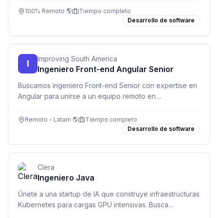
producción. Inglés fluido C1/C2 obligatorio.
100% Remoto 🌎
Tiempo completo
Desarrollo de software
Improving South America
I
Ingeniero Front-end Angular Senior
Buscamos ingeniero Front-end Senior con expertise en
Angular para unirse a un equipo remoto en
Latinoamérica. +6 años de experiencia, TypeScript y
RxJS obligatorio.
Remoto - Latam 🌎
Tiempo completo
Desarrollo de software
Clera
Ingeniero Java
Únete a una startup de IA que construye infraestructuras
Kubernetes para cargas GPU intensivas. Busca
ingeniero Java para diseñar y mantener servicios