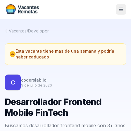
Vacantes
Vacantes
/
Developer
Blog
Esta vacante tiene más de una semana y podría
Nosotros
haber caducado
Contacto
Calculadora Freelance
Gratis
coderslab.io
C
9 de julio de 2026
📨 Suscribirme gratis al newsletter
Desarrollador Frontend
Mobile FinTech
Buscamos desarrollador frontend mobile con 3+ años