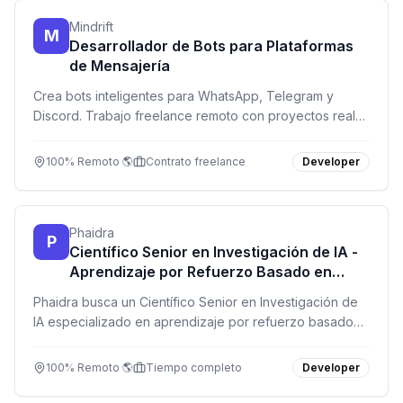
Mindrift
M
Desarrollador de Bots para Plataformas
de Mensajería
Crea bots inteligentes para WhatsApp, Telegram y
Discord. Trabajo freelance remoto con proyectos reales
y hasta $30/hora. Ideal si dominas Python o Node.js.
100% Remoto 🌎
Contrato freelance
Developer
Phaidra
P
Científico Senior en Investigación de IA -
Aprendizaje por Refuerzo Basado en
Modelos
Phaidra busca un Científico Senior en Investigación de
IA especializado en aprendizaje por refuerzo basado
en modelos para revolucionar la automatización
industrial con sistemas de control inteligentes.
100% Remoto 🌎
Tiempo completo
Developer