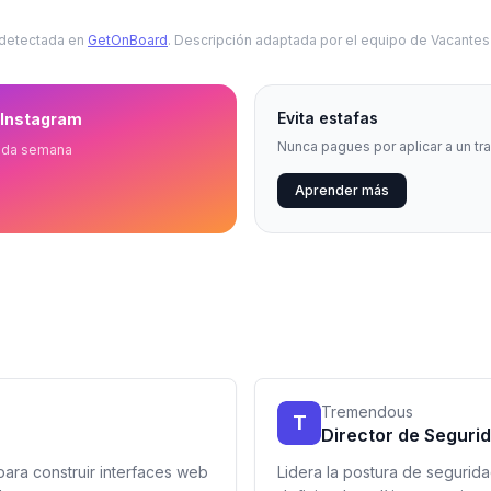
 detectada en
GetOnBoard
. Descripción adaptada por el equipo de Vacante
Evita estafas
 Instagram
Nunca pagues por aplicar a un tr
ada semana
Aprender más
Tremendous
T
Director de Seguri
para construir interfaces web
Lidera la postura de segurid