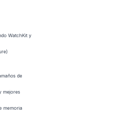
ndo WatchKit y
ure)
tamaños de
y mejores
de memoria