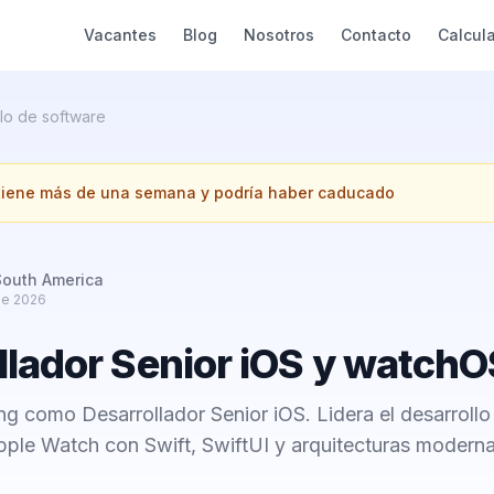
Vacantes
Blog
Nosotros
Contacto
Calcul
lo de software
 tiene más de una semana y podría haber caducado
South America
de 2026
llador Senior iOS y watchO
g como Desarrollador Senior iOS. Lidera el desarrollo
pple Watch con Swift, SwiftUI y arquitecturas modern