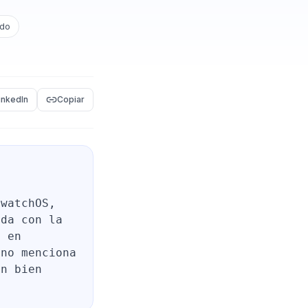
ado
inkedIn
Copiar
 watchOS,
ida con la
e en
 no menciona
ón bien