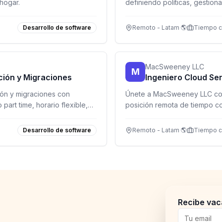
hogar.
definiendo políticas, gestion
equipo de seguridad.
Desarrollo de software
Remoto - Latam 🌎
Tiempo 
MacSweeney LLC
M
ación y Migraciones
Ingeniero Cloud Se
ción y migraciones con
Únete a MacSweeney LLC com
part time, horario flexible,
posición remota de tiempo c
por la tecnología y con exper
Desarrollo de software
Remoto - Latam 🌎
Tiempo 
Recibe vac