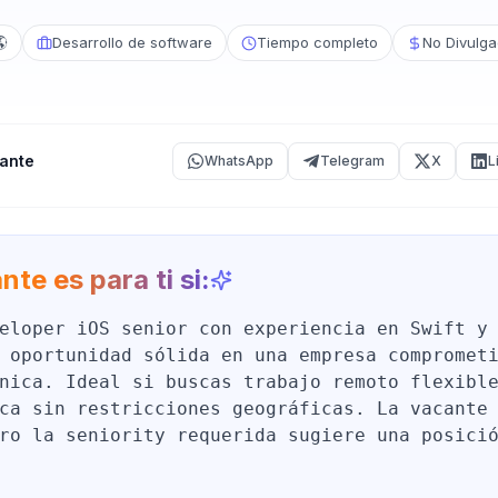
🌎
Desarrollo de software
Tiempo completo
No Divulg
ante
WhatsApp
Telegram
X
L
nte es para ti si:
eloper iOS senior con experiencia en Swift y
 oportunidad sólida en una empresa compromet
nica. Ideal si buscas trabajo remoto flexibl
ca sin restricciones geográficas. La vacante
ro la seniority requerida sugiere una posici