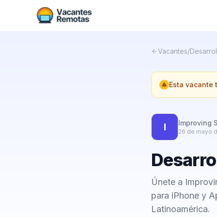
Vacantes
/
Desarrol
Esta vacante
Improving 
I
26 de mayo 
Desarro
Únete a Improvin
para iPhone y A
Latinoamérica.