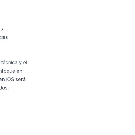
os
cias
técnica y el
enfoque en
en iOS será
dos.