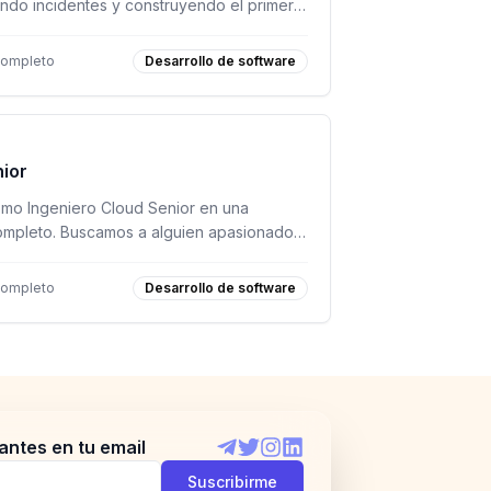
ando incidentes y construyendo el primer
completo
Desarrollo de software
nior
o Ingeniero Cloud Senior en una
ompleto. Buscamos a alguien apasionado
iencia en infraestructura en la nube.
completo
Desarrollo de software
antes en tu email
Telegram
Twitter
Instagram
LinkedIn
Suscribirme