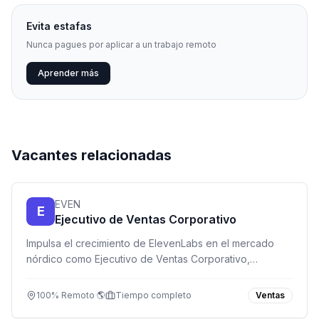
Evita estafas
Nunca pagues por aplicar a un trabajo remoto
Aprender más
Vacantes relacionadas
EVEN
E
Ejecutivo de Ventas Corporativo
Impulsa el crecimiento de ElevenLabs en el mercado
nórdico como Ejecutivo de Ventas Corporativo,
liderando relaciones con empresas de alto nivel y
cerrando acuerdos de alto impacto.
100% Remoto 🌎
Tiempo completo
Ventas