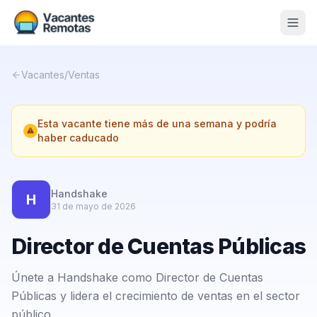
Vacantes
Vacantes
/
Ventas
Blog
Esta vacante tiene más de una semana y podría
Nosotros
haber caducado
Contacto
Calculadora Freelance
Gratis
Handshake
H
31 de mayo de 2026
📨 Suscribirme gratis al newsletter
Director de Cuentas Públicas
Únete a Handshake como Director de Cuentas
Públicas y lidera el crecimiento de ventas en el sector
público.