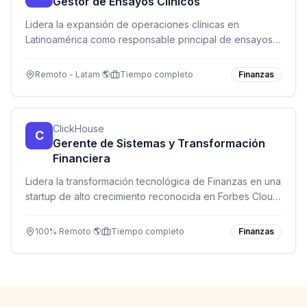
Gestor de Ensayos Clínicos
Lidera la expansión de operaciones clínicas en
Latinoamérica como responsable principal de ensayos
clínicos en un ambiente dinámico y de alto impacto.
Remoto - Latam 🌎
Tiempo completo
Finanzas
ClickHouse
C
Gerente de Sistemas y Transformación
Financiera
Lidera la transformación tecnológica de Finanzas en una
startup de alto crecimiento reconocida en Forbes Cloud
100. Rol estratégico en la intersección de Finanzas,
Ingeniería y Operaciones.
100% Remoto 🌎
Tiempo completo
Finanzas