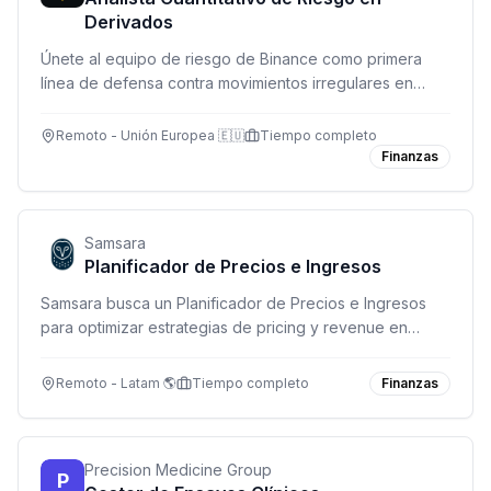
Derivados
Únete al equipo de riesgo de Binance como primera
línea de defensa contra movimientos irregulares en
mercados de derivados. Monitorea, analiza y desarrolla
herramientas de riesgo en tiempo real.
Remoto - Unión Europea 🇪🇺
Tiempo completo
Finanzas
Samsara
Planificador de Precios e Ingresos
Samsara busca un Planificador de Precios e Ingresos
para optimizar estrategias de pricing y revenue en
operaciones globales. Remoto en Canadá, México y
USA (excepto SF, NYC y Washington DC).
Remoto - Latam 🌎
Tiempo completo
Finanzas
Precision Medicine Group
P