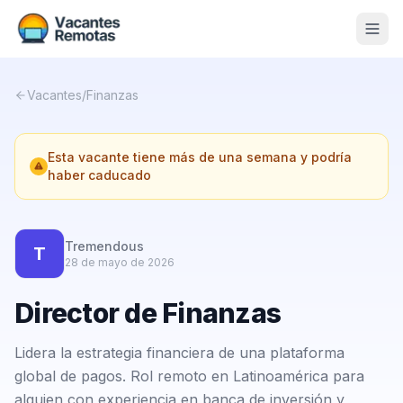
Vacantes
Vacantes
/
Finanzas
Blog
Esta vacante tiene más de una semana y podría
Nosotros
haber caducado
Contacto
Calculadora Freelance
Gratis
Tremendous
T
28 de mayo de 2026
📨 Suscribirme gratis al newsletter
Director de Finanzas
Lidera la estrategia financiera de una plataforma
global de pagos. Rol remoto en Latinoamérica para
alguien con experiencia en banca de inversión y