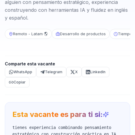
alguien con pensamiento estratégico, experiencia
construyendo con herramientas IA y fluidez en inglés
y español.
Remoto - Latam 🌎
Desarrollo de productos
Tiempo 
Comparte esta vacante
WhatsApp
Telegram
X
LinkedIn
Copiar
Esta vacante es para ti si:
tienes experiencia combinando pensamiento
estratégico con construcción práctica en IA,