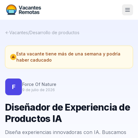
Vacantes
Vacantes
/
Desarrollo de productos
Blog
Esta vacante tiene más de una semana y podría
Nosotros
haber caducado
Contacto
Calculadora Freelance
Gratis
Force Of Nature
F
9 de julio de 2026
📨 Suscribirme gratis al newsletter
Diseñador de Experiencia de
Productos IA
Diseña experiencias innovadoras con IA. Buscamos