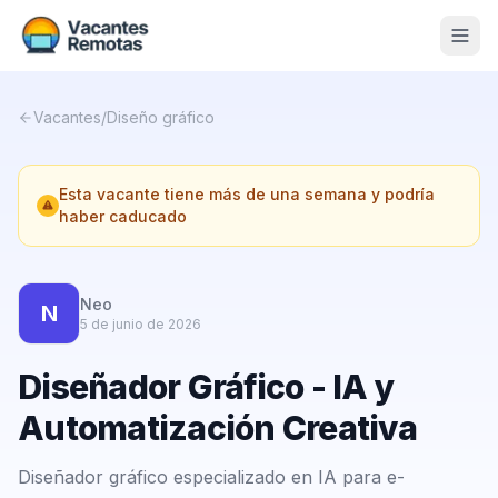
Vacantes
Vacantes
/
Diseño gráfico
Blog
Esta vacante tiene más de una semana y podría
Nosotros
haber caducado
Contacto
Calculadora Freelance
Gratis
Neo
N
5 de junio de 2026
📨 Suscribirme gratis al newsletter
Diseñador Gráfico - IA y
Automatización Creativa
Diseñador gráfico especializado en IA para e-