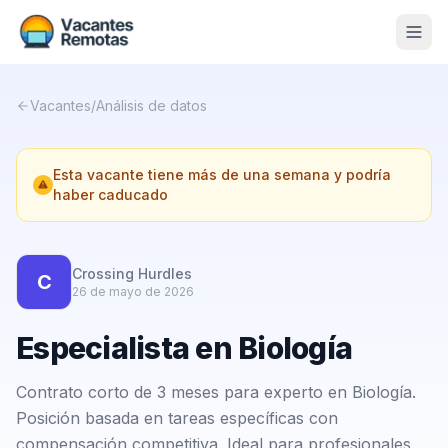
Vacantes
Vacantes
/
Análisis de datos
Blog
Esta vacante tiene más de una semana y podría
Nosotros
haber caducado
Contacto
Calculadora Freelance
Gratis
Crossing Hurdles
C
26 de mayo de 2026
📨 Suscribirme gratis al newsletter
Especialista en Biología
Contrato corto de 3 meses para experto en Biología.
Posición basada en tareas específicas con
compensación competitiva. Ideal para profesionales