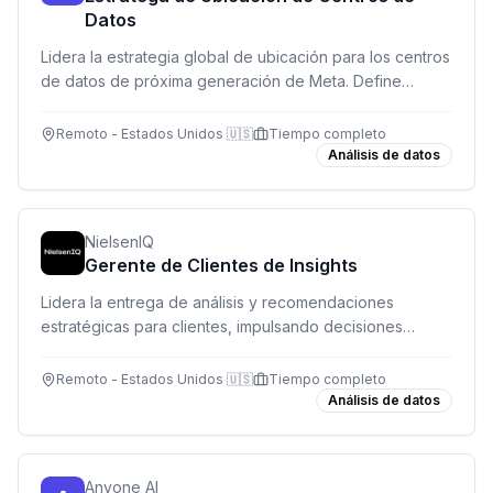
Datos
Lidera la estrategia global de ubicación para los centros
de datos de próxima generación de Meta. Define
dónde construir la infraestructura que soporta miles de
millones de usuarios.
Remoto - Estados Unidos 🇺🇸
Tiempo completo
Análisis de datos
NielsenIQ
Gerente de Clientes de Insights
Lidera la entrega de análisis y recomendaciones
estratégicas para clientes, impulsando decisiones
basadas en datos y generando crecimiento sostenible.
Remoto - Estados Unidos 🇺🇸
Tiempo completo
Análisis de datos
Anyone AI