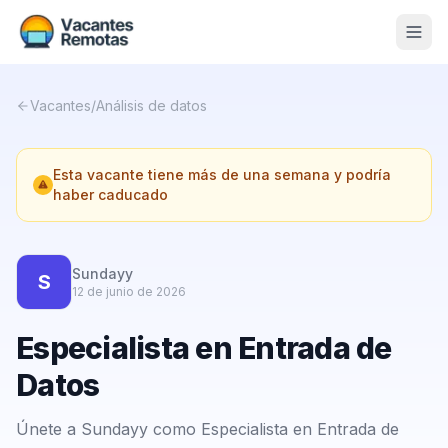
Vacantes
Vacantes
/
Análisis de datos
Blog
Esta vacante tiene más de una semana y podría
Nosotros
haber caducado
Contacto
Calculadora Freelance
Gratis
Sundayy
S
12 de junio de 2026
📨 Suscribirme gratis al newsletter
Especialista en Entrada de
Datos
Únete a Sundayy como Especialista en Entrada de