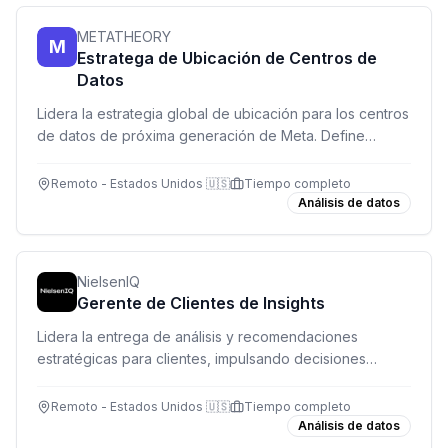
METATHEORY
M
Estratega de Ubicación de Centros de
Datos
Lidera la estrategia global de ubicación para los centros
de datos de próxima generación de Meta. Define
dónde construir la infraestructura que soporta miles de
millones de usuarios.
Remoto - Estados Unidos 🇺🇸
Tiempo completo
Análisis de datos
NielsenIQ
Gerente de Clientes de Insights
Lidera la entrega de análisis y recomendaciones
estratégicas para clientes, impulsando decisiones
basadas en datos y generando crecimiento sostenible.
Remoto - Estados Unidos 🇺🇸
Tiempo completo
Análisis de datos