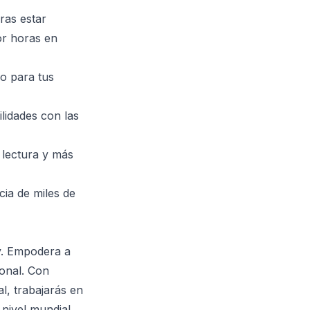
ras estar
por horas en
do para tus
lidades con las
 lectura y más
ia de miles de
y. Empodera a
ional. Con
l, trabajarás en
nivel mundial.