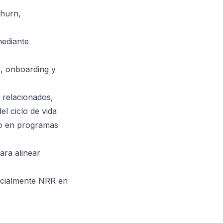
churn,
mediante
, onboarding y
 relacionados,
l ciclo de vida
to en programas
ra alinear
pecialmente NRR en