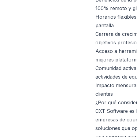
100% remoto y glo
Horarios flexibles
pantalla
Carrera de crecim
objetivos profesi
Acceso a herramie
mejores platafor
Comunidad activa:
actividades de eq
Impacto mensurabl
clientes
¿Por qué conside
CXT Software es l
empresas de couri
soluciones que op
una empresa que r