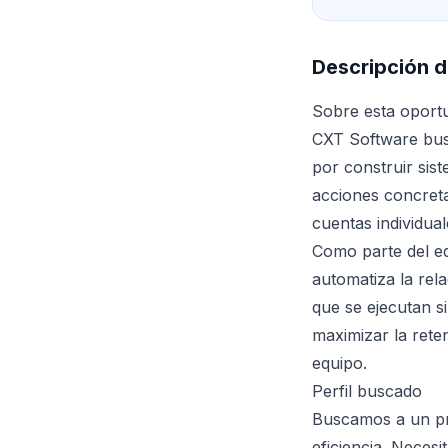
Descripción d
Sobre esta oport
CXT Software busc
por construir sis
acciones concreta
cuentas individual
Como parte del e
automatiza la rel
que se ejecutan s
maximizar la rete
equipo.
Perfil buscado
Buscamos a un pr
eficiencia. Necesi