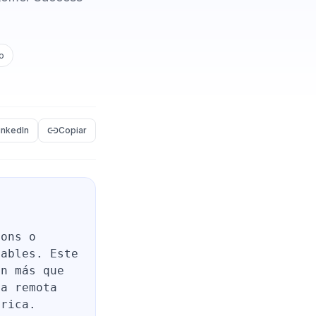
o
inkedIn
Copiar
ions o
lables. Este
on más que
sa remota
érica.