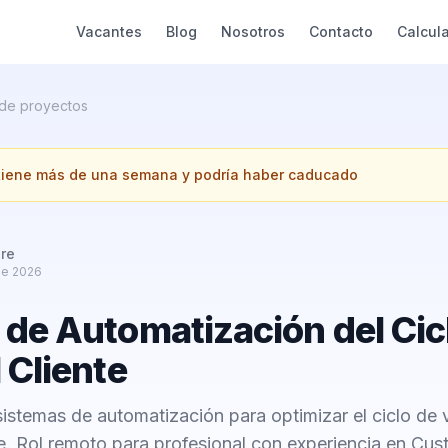
Vacantes
Blog
Nosotros
Contacto
Calcul
 de proyectos
 tiene más de una semana y podría haber caducado
re
de 2026
 de Automatización del Cic
 Cliente
istemas de automatización para optimizar el ciclo de v
. Rol remoto para profesional con experiencia en Cu