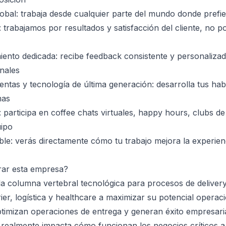
bal: trabaja desde cualquier parte del mundo donde prefie
: trabajamos por resultados y satisfacción del cliente, no 
iento dedicada: recibe feedback consistente y personaliza
onales
ntas y tecnología de última generación: desarrolla tus habi
mas
 participa en coffee chats virtuales, happy hours, clubs de
uipo
e: verás directamente cómo tu trabajo mejora la experienc
rar esta empresa?
a columna vertebral tecnológica para procesos de deliver
er, logística y healthcare a maximizar su potencial operac
timizan operaciones de entrega y generan éxito empresaria
ealmente impacta cómo funcionan los negocios críticos a 