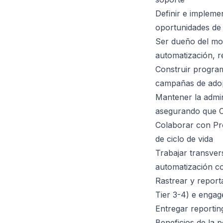
Definir e implemen
oportunidades de
Ser dueño del mo
automatización, 
Construir program
campañas de ado
Mantener la admin
asegurando que CR
Colaborar con Pro
de ciclo de vida
Trabajar transve
automatización co
Rastrear y report
Tier 3-4) e engag
Entregar reportin
Beneficios de la p