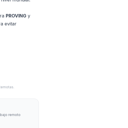
bra
PROVING
y
a evitar
 Remotas.
abajo remoto