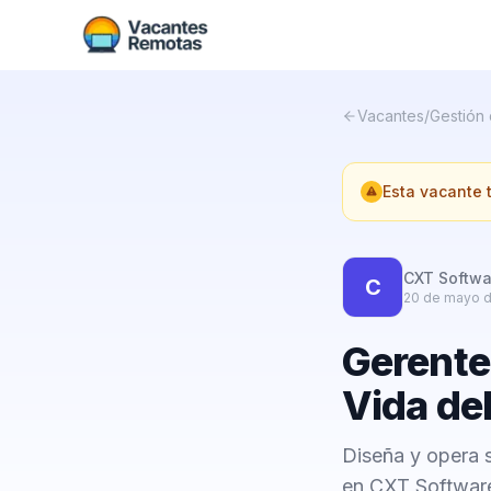
Vacantes
/
Gestión
Esta vacante
CXT Softwa
C
20 de mayo 
Gerente
Vida del
Diseña y opera s
en CXT Software