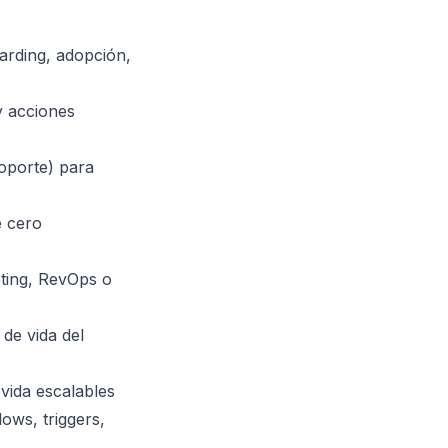
arding, adopción,
y acciones
oporte) para
e cero
ting, RevOps o
de vida del
vida escalables
ws, triggers,