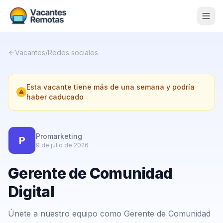
Vacantes
Vacantes
/
Redes sociales
Blog
Esta vacante tiene más de una semana y podría
Nosotros
haber caducado
Contacto
Calculadora Freelance
Gratis
Promarketing
P
9 de julio de 2026
📨 Suscribirme gratis al newsletter
Gerente de Comunidad
Digital
Únete a nuestro equipo como Gerente de Comunidad