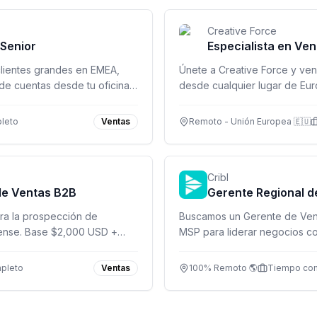
Creative Force
Senior
Especialista en Ve
clientes grandes en EMEA,
Únete a Creative Force y ve
de cuentas desde tu oficina
desde cualquier lugar de Euro
beneficios.
leto
Ventas
Remoto - Unión Europea 🇪🇺
Cribl
de Ventas B2B
Gerente Regional d
ra la prospección de
Buscamos un Gerente de Vent
ense. Base $2,000 USD +
MSP para liderar negocios co
e IA.
pleto
Ventas
100% Remoto 🌎
Tiempo co