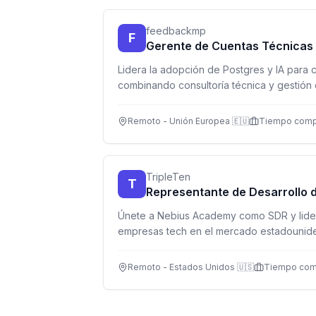
feedbackmp
F
Gerente de Cuentas Técnicas 
Lidera la adopción de Postgres y IA para 
combinando consultoría técnica y gestión 
remota.
Remoto - Unión Europea 🇪🇺
Tiempo comp
TripleTen
T
Representante de Desarrollo 
Únete a Nebius Academy como SDR y lide
empresas tech en el mercado estadounid
comisiones, 100% remoto.
Remoto - Estados Unidos 🇺🇸
Tiempo com