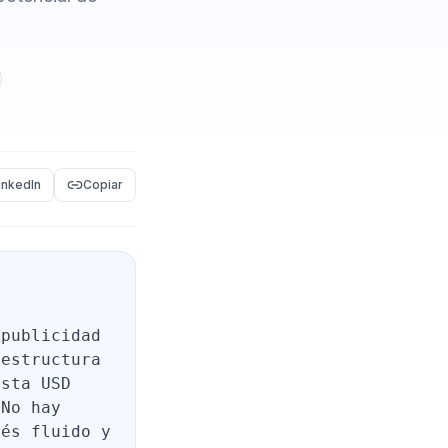
inkedIn
Copiar
 publicidad
 estructura
asta USD
 No hay
lés fluido y