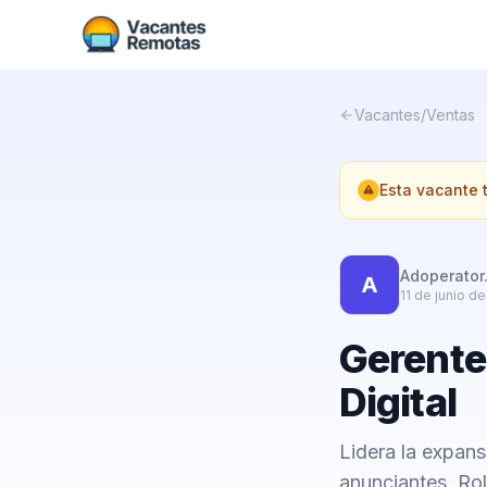
Vacantes
/
Ventas
Esta vacante
Adoperator
A
11 de junio d
Gerente
Digital
Lidera la expan
anunciantes. Ro