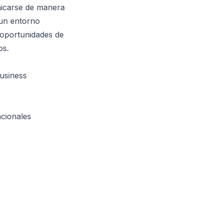
unicarse de manera
 un entorno
r oportunidades de
os.
business
cionales