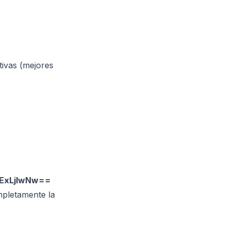
ivas (mejores
ExLjIwNw==
pletamente la