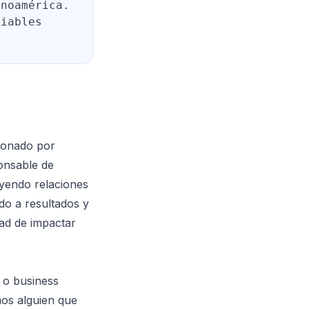
inoamérica.
riables
ionado por
ponsable de
uyendo relaciones
ado a resultados y
dad de impactar
 o business
mos alguien que