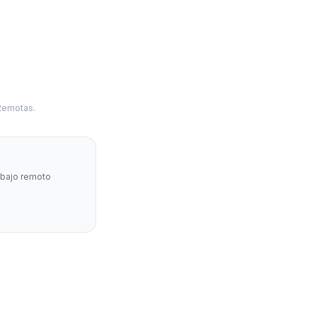
 Remotas.
abajo remoto