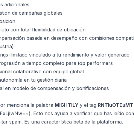
s adicionales
estión de campañas globales
osición
to con total flexibilidad de ubicación
mpensación basada en desempeño con comisiones competit
ustria)
ings ilimitado vinculado a tu rendimiento y valor generado
rogresión a tiempo completo para top performers
ional colaborativo con equipo global
utonomía en tu gestión diaria
tal en modelo de compensación y bonificaciones
avor menciona la palabra
MIGHTILY
y el tag
RNTIuOTEuMT
jIwNw==). Esto nos ayuda a verificar que has leído com
itar spam. Es una característica beta de la plataforma.