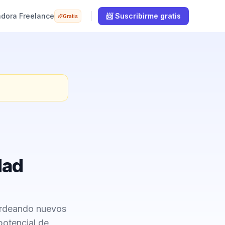
adora Freelance
📨 Suscribirme gratis
Gratis
dad
oardeando nuevos
potencial de