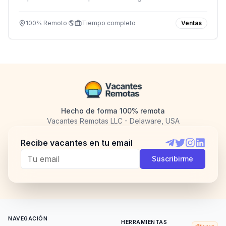
500 en soluciones de telemetría e IA.
100% Remoto 🌎
Tiempo completo
Ventas
Hecho de forma 100% remota
Vacantes Remotas LLC - Delaware, USA
Recibe vacantes en tu email
Telegram
Twitter
Instagram
LinkedI
Suscribirme
NAVEGACIÓN
HERRAMIENTAS