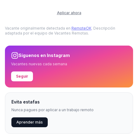
Aplicar ahora
Vacante originalmente detectada en
RemoteOK
. Descripción
adaptada por el equipo de Vacantes Remotas.
Síguenos en Instagram
Vacantes nuevas cada semana
Seguir
Evita estafas
Nunca pagues por aplicar a un trabajo remoto
Aprender más