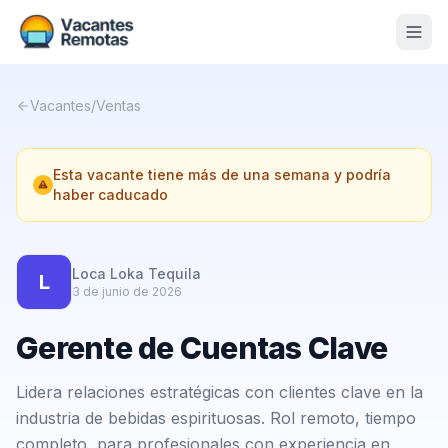
Vacantes
Vacantes
/
Ventas
Blog
Esta vacante tiene más de una semana y podría
Nosotros
haber caducado
Contacto
Calculadora Freelance
Gratis
Loca Loka Tequila
L
3 de junio de 2026
📨 Suscribirme gratis al newsletter
Gerente de Cuentas Clave
Lidera relaciones estratégicas con clientes clave en la
industria de bebidas espirituosas. Rol remoto, tiempo
completo, para profesionales con experiencia en