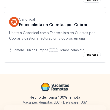
Canonical
Especialista en Cuentas por Cobrar
Únete a Canonical como Especialista en Cuentas por
Cobrar y gestiona facturación y cobros en una
compañía líder en software de código abierto, con
trabajo remoto en EMEA.
Remoto - Unión Europea 🇪🇺
Tiempo completo
Finanzas
Hecho de forma 100% remota
Vacantes Remotas LLC - Delaware, USA