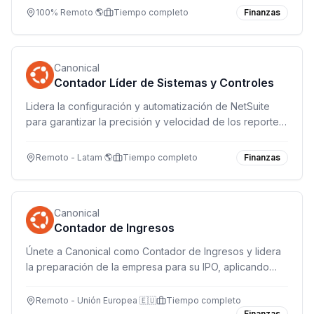
Ingeniería y Operaciones.
100% Remoto 🌎
Tiempo completo
Finanzas
Canonical
Contador Líder de Sistemas y Controles
Lidera la configuración y automatización de NetSuite
para garantizar la precisión y velocidad de los reportes
financieros en una compañía global de software.
Remoto - Latam 🌎
Tiempo completo
Finanzas
Canonical
Contador de Ingresos
Únete a Canonical como Contador de Ingresos y lidera
la preparación de la empresa para su IPO, aplicando
IFRS 15 y mejorando procesos financieros.
Remoto - Unión Europea 🇪🇺
Tiempo completo
Finanzas