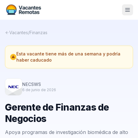
Vacantes
Vacantes
/
Finanzas
Blog
Esta vacante tiene más de una semana y podría
Nosotros
haber caducado
Contacto
Calculadora Freelance
Gratis
NECSWS
6 de junio de 2026
📨 Suscribirme gratis al newsletter
Gerente de Finanzas de
Negocios
Apoya programas de investigación biomédica de alto