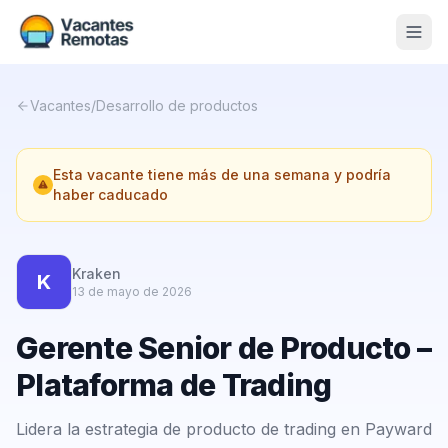
Vacantes
Vacantes
/
Desarrollo de productos
Blog
Esta vacante tiene más de una semana y podría
Nosotros
haber caducado
Contacto
Calculadora Freelance
Gratis
Kraken
K
13 de mayo de 2026
📨 Suscribirme gratis al newsletter
Gerente Senior de Producto –
Plataforma de Trading
Lidera la estrategia de producto de trading en Payward