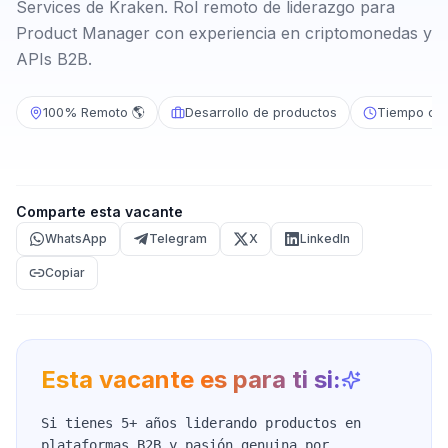
Services de Kraken. Rol remoto de liderazgo para
Product Manager con experiencia en criptomonedas y
APIs B2B.
100% Remoto 🌎
Desarrollo de productos
Tiempo co
Comparte esta vacante
WhatsApp
Telegram
X
LinkedIn
Copiar
Esta vacante es para ti si:
Si tienes 5+ años liderando productos en
plataformas B2B y pasión genuina por