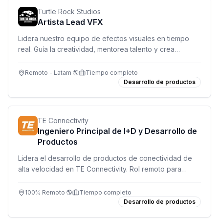
Turtle Rock Studios
Artista Lead VFX
Lidera nuestro equipo de efectos visuales en tiempo
real. Guía la creatividad, mentorea talento y crea
momentos visuales impactantes para juegos de acción
de próxima generación.
Remoto - Latam 🌎
Tiempo completo
Desarrollo de productos
TE Connectivity
Ingeniero Principal de I+D y Desarrollo de
Productos
Lidera el desarrollo de productos de conectividad de
alta velocidad en TE Connectivity. Rol remoto para
profesional con experiencia en ingeniería mecánica y
señal de integridad.
100% Remoto 🌎
Tiempo completo
Desarrollo de productos