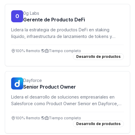
0g Labs
0
Gerente de Producto DeFi
Lidera la estrategia de productos DeFi en staking
líquido, infraestructura de lanzamiento de tokens y
sistemas de pago en cadena. Rol de alta autonomía con
impacto directo en economía de protocolos.
100% Remoto 🌎
Tiempo completo
Desarrollo de productos
Dayforce
Senior Product Owner
Lidera el desarrollo de soluciones empresariales en
Salesforce como Product Owner Senior en Dayforce,
plataforma global de gestión del talento.
100% Remoto 🌎
Tiempo completo
Desarrollo de productos